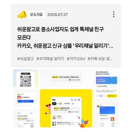
보도자료
2026.07.27
쉬운광고로 중소사업자도 쉽게 톡채널 친구
모은다
카카오, 쉬운광고 신규 상품 '우리채널 알리기'
출시
#쉬운광고
#우리채널 알리기
#카카오Ad
#카톡 쉬운 광고
#카톡 우