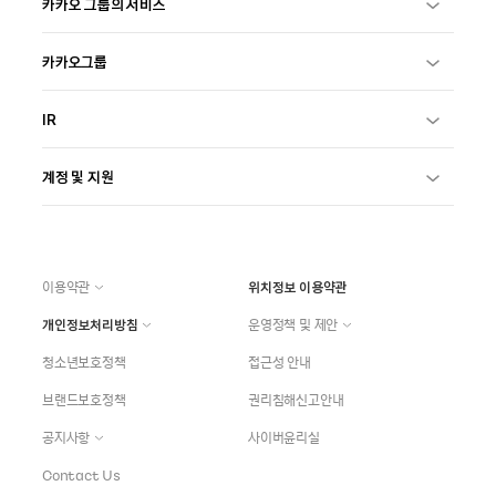
카카오 그룹의 서비스
카카오그룹
IR
계정 및 지원
이용약관
위치정보 이용약관
개인정보처리방침
운영정책 및 제안
청소년보호정책
접근성 안내
브랜드보호정책
권리침해신고안내
공지사항
사이버윤리실
Contact Us