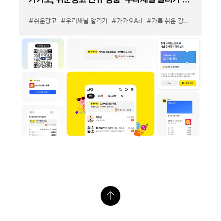
출시
#쉬운광고
#우리채널 알리기
#카카오Ad
#카톡 쉬운 광고
#카톡 우