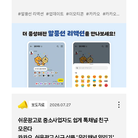
#말풍선 리액션
#업데이트
#이모티콘
#카카오
#카카오톡
보도자료
2026.07.27
쉬운광고로 중소사업자도 쉽게 톡채널 친구
모은다
카카오, 쉬운광고 신규 상품 '우리채널 알리기'