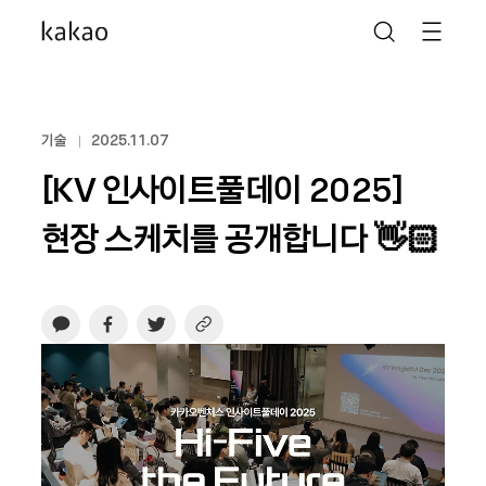
기술
2025.11.07
[KV 인사이트풀데이 2025]
현장 스케치를 공개합니다 👋🏻