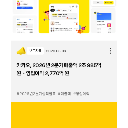
보도자료
2026.08.06
카카오, 2026년 2분기 매출액 2조 985억
원・영업이익 2,770억 원
#2026년2분기실적발표
#매출액
#영업이익