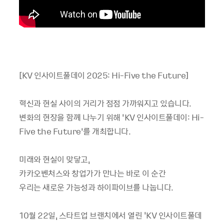
[KV 인사이트풀데이 2025: Hi-Five the Future]
혁신과 현실 사이의 거리가 점점 가까워지고 있습니다.
변화의 현장을 함께 나누기 위해 ‘KV 인사이트풀데이: Hi-
Five the Future’를 개최합니다.
미래와 현실이 맞닿고,
카카오벤처스와 창업가가 만나는 바로 이 순간
우리는 새로운 가능성과 하이파이브를 나눕니다.
10월 22일, 스타트업 브랜치에서 열린 'KV 인사이트풀데