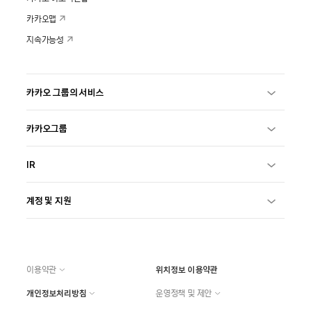
카카오맵
지속가능성
카카오 그룹의 서비스
카카오그룹
IR
계정 및 지원
이용약관
위치정보 이용약관
개인정보처리방침
운영정책 및 제안