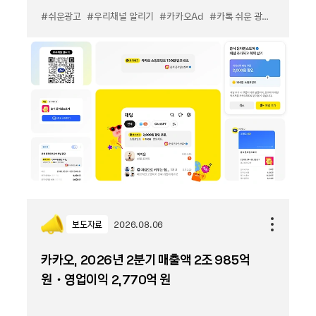
출시
#쉬운광고
#우리채널 알리기
#카카오Ad
#카톡 쉬운 광고
#카톡 우
보도자료
2026.08.06
카카오, 2026년 2분기 매출액 2조 985억
원・영업이익 2,770억 원