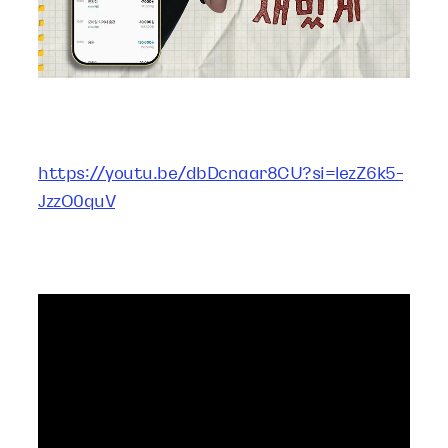
https://youtu.be/dbDcnaar8CU?si=lezZ6k5-
JzzO0quV