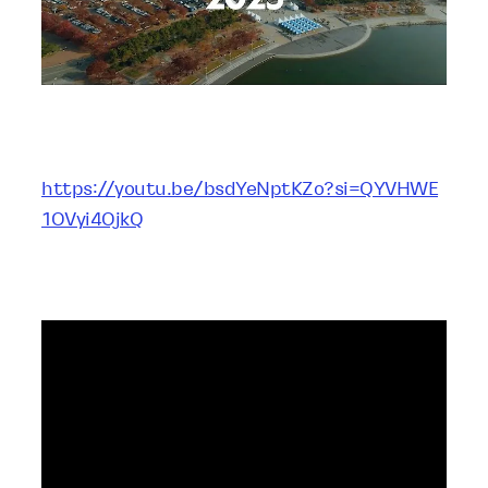
https://youtu.be/bsdYeNptKZo?si=QYVHWE
1OVyi4OjkQ