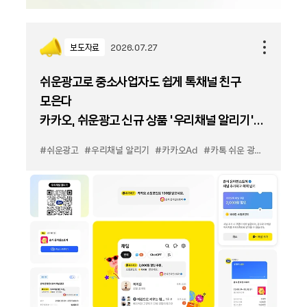
보도자료
2026.07.27
쉬운광고로 중소사업자도 쉽게 톡채널 친구
모은다
카카오, 쉬운광고 신규 상품 '우리채널 알리기'
출시
#쉬운광고
#우리채널 알리기
#카카오Ad
#카톡 쉬운 광고
#카톡 우