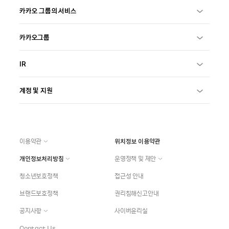
카카오 그룹의 서비스
카카오그룹
IR
계정 및 지원
이용약관
위치정보 이용약관
개인정보처리방침
운영정책 및 제안
청소년보호정책
접근성 안내
브랜드보호정책
권리침해신고안내
공지사항
사이버윤리실
Contact Us