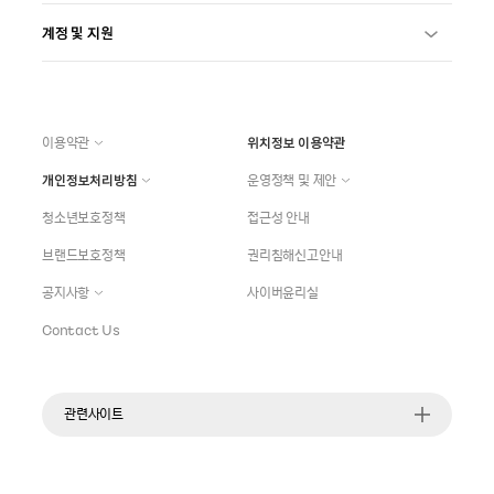
계정 및 지원
이용약관
위치정보 이용약관
개인정보처리방침
운영정책 및 제안
청소년보호정책
접근성 안내
브랜드보호정책
권리침해신고안내
공지사항
사이버윤리실
Contact Us
관련사이트