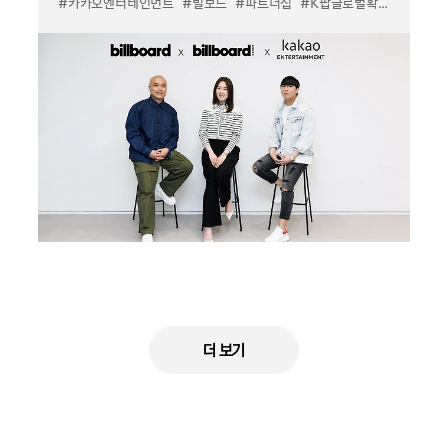
#카카오엔터테인먼트
#빌보드
#파트너십
#K팝글로벌확장
더 보기