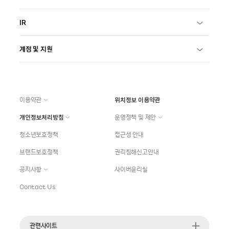
IR
계정 및 지원
이용약관
위치정보 이용약관
개인정보처리방침
운영정책 및 제안
청소년보호정책
접근성 안내
브랜드보호정책
권리침해신고안내
공지사항
사이버윤리실
Contact Us
관련사이트