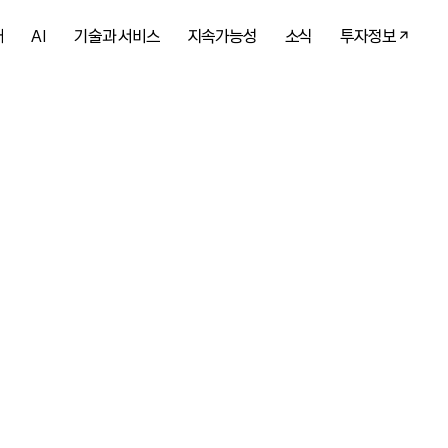
개
AI
기술과 서비스
지속가능성
소식
투자정보
 AI를 만나
 다시 한번 