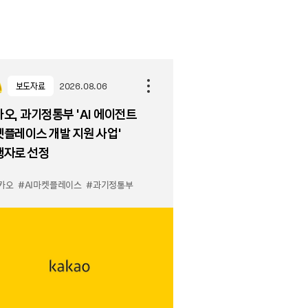
보도자료
2026.08.06
오, 과기정통부 ‘AI 에이전트
플레이스 개발 지원 사업’
행자로 선정
카오
#AI마켓플레이스
#과기정통부