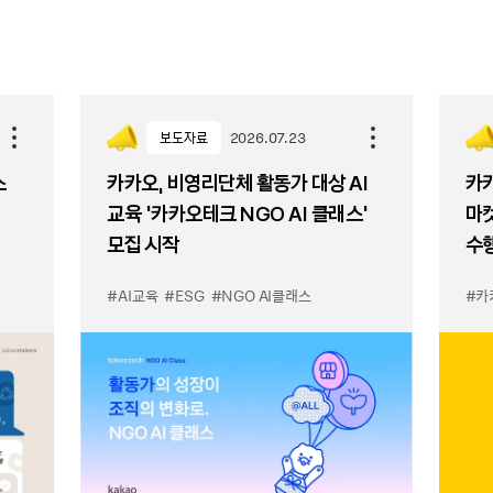
보도자료
2026.07.23
스
카카오, 비영리단체 활동가 대상 AI
카카
교육 ‘카카오테크 NGO AI 클래스’
마켓
모집 시작
수
#AI교육
#ESG
#NGO AI클래스
#카