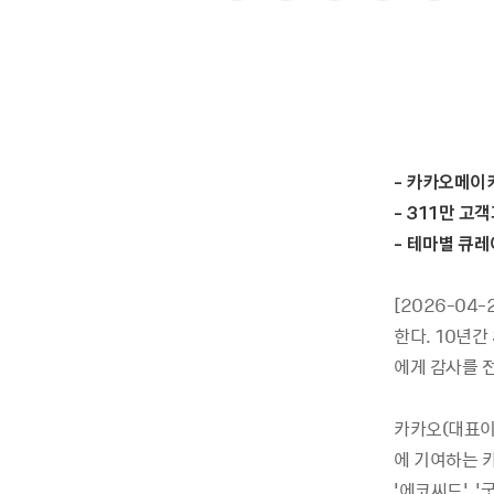
- 카카오메이커
- 311만 고
- 테마별 큐레
[2026-04
한다. 10년간
에게 감사를 
카카오(대표이
에 기여하는 카
'에코씨드', 