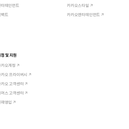
엔터테인먼트
카카오스타일
임팩트
카카오엔터테인먼트
정 및 지원
카카오계정
카카오 프라이버시
카카오 고객센터
커머스 고객센터
인재영입