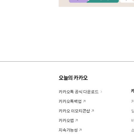
오늘의 카카오
카카오톡 공식 다운로드
카카오톡백업
카카오 이모티콘샵
카카오맵
지속가능성