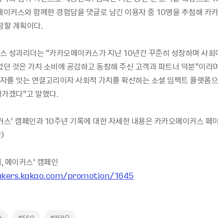
 메이커스와 함께한 경험담을 댓글로 남긴 이용자 중 10명을 추첨해 카
정할 계획이다.
스 성과리더는 "카카오메이커스가 지난 10년간 꾸준히 성장하며 사회
있었던 것은 가치 소비에 공감하고 동참해 주신 고객과 파트너 덕분"이라며
자를 잇는 연결고리이자 사회적 가치를 확산하는 소셜 임팩트 플랫폼
나가겠다"고 말했다.
이커스’ 캠페인과 10주년 기록에 대한 자세한 내용은 카카오메이커스 페
)
, 메이커스’ 캠페인
akers.kakao.com/promotion/1645
스
#ESG
#카카오