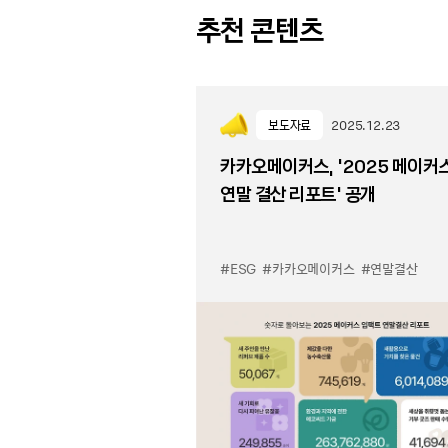
추천 콘텐츠
보도자료
2025.12.23
카카오메이커스, ‘2025 메이커
연말 결산 리포트’ 공개
#ESG
#카카오메이커스
#연말결산