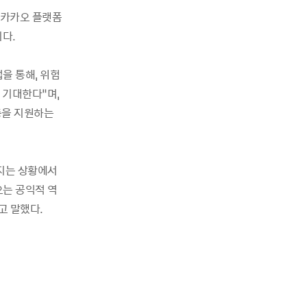
 카카오 플랫폼
다.
을 통해, 위험
 기대한다”며,
층을 지원하는
지는 상황에서
오는 공익적 역
고 말했다.