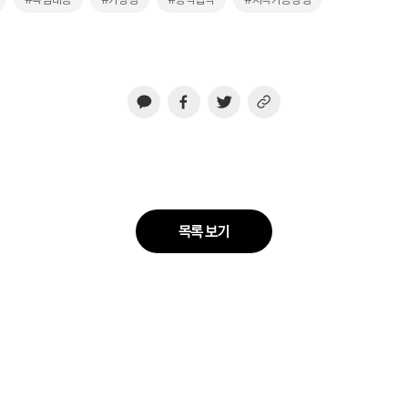
목록 보기