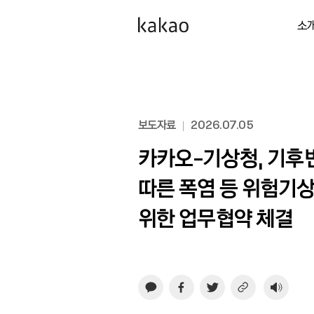
소
보도자료
2026.07.05
카카오-기상청, 기후
따른 폭염 등 위험기
위한 업무협약 체결