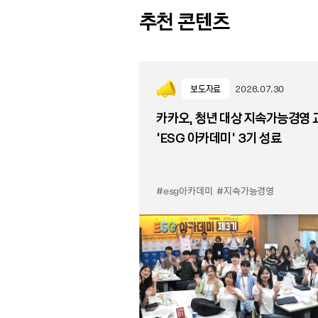
추천 콘텐츠
보도자료
2026.07.30
카카오, 청년 대상 지속가능경영 
‘ESG 아카데미’ 3기 성료
#esg아카데미
#지속가능경영