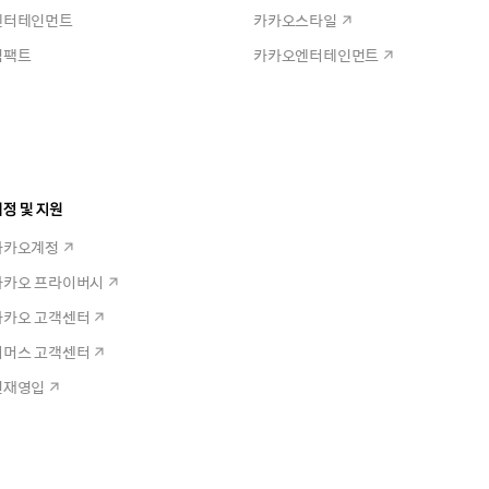
엔터테인먼트
카카오스타일
임팩트
카카오엔터테인먼트
정 및 지원
카카오계정
카카오 프라이버시
카카오 고객센터
커머스 고객센터
인재영입