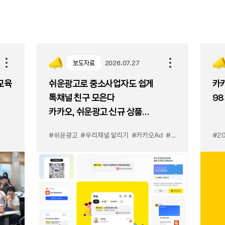
보도자료
2026.07.27
교육
쉬운광고로 중소사업자도 쉽게
카카
톡채널 친구 모은다
98
카카오, 쉬운광고 신규 상품
'우리채널 알리기' 출시
#쉬운광고
#우리채널 알리기
#카카오Ad
#카톡 쉬운 광고
#카
#2