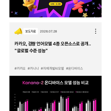
보도자료
2026.07.28
카카오, 경량 언어모델 4종 오픈소스로 공개...
“글로벌 수준 성능”
#카카오
#카나나
#자체개발AI모델
#온디바이스