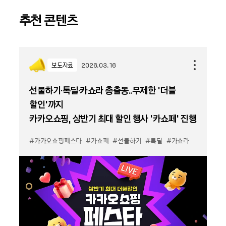
추천 콘텐츠
보도자료
2026.03.16
선물하기·톡딜·카쇼라 총출동..무제한 ‘더블
할인’까지
카카오쇼핑, 상반기 최대 할인 행사 ‘카쇼페’ 진행
#카카오쇼핑페스타
#카쇼페
#선물하기
#톡딜
#카쇼라