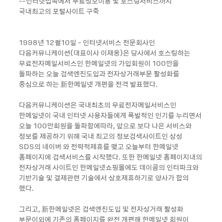
--인터넷접속에서 무료정보이용 및 호스팅서비스까지
국내최고의 포털사이트 구축
1998년 12월10일 - 인터넷서비스 전문회사인
다음커뮤니케이션(대표이사 이재웅)은 당사에서 호스팅하는
무료전자메일서비스인 한메일넷의 가입회원이 100만을
돌파하는 오늘 검색엔진도입과 전자상거래부문 활성화를
중심으로 하는 新한메일넷 개편을 전격 발표했다.
다음커뮤니케이션은 국내최초의 무료전자메일서비스인
한메일넷이 국내 인터넷 사용자들에게 폭발적인 인기를 누리면서
오늘 100만회원을 돌파함에따라, 앞으로 보다 나은 서비스와
정보를 제공하기 위해 국내 최고의 정보검색사이트인 삼성
SDS의 네이버 와 전략적제휴를 맺고 오늘부터 한메일넷
홈페이지에 검색서비스를 시작했다. 또한 한메일넷 홈페이지내의
전자상거래 사이트인 한메일넷쇼핑몰에도 데이콤의 인터파크와
기반기술 및 결제관련 기술에서 상호제휴하기로 양사가 합의
했다.
그리고, 新한메일넷은 검색엔진도입 및 전자상거래 활성화
부문이외에 기존의 홈페이지를 완전 개편해 한메일넷 회원이