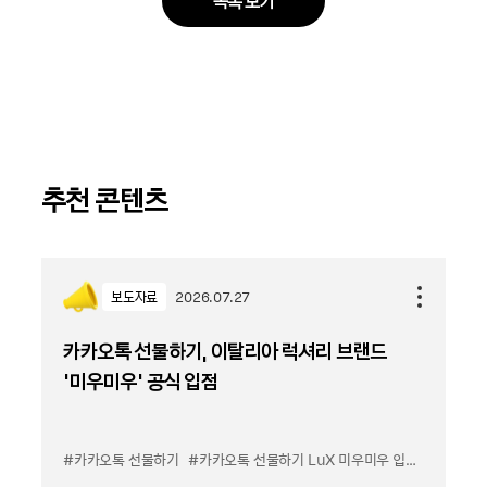
목록 보기
추천 콘텐츠
보도자료
2026.07.27
카카오톡 선물하기, 이탈리아 럭셔리 브랜드
'미우미우' 공식 입점
#카카오톡 선물하기
#카카오톡 선물하기 LuX 미우미우 입점
#선물하기