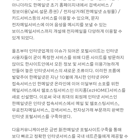
아니더라도 한메일넷 초기 홈페이지내에서 검색서비스 /
정보이용(날씨.설문.증권) / 전자상거래(한메일넷 쇼핑몰) /
카드서비스등의 서비스를 이용할 수 있으며, 문자
전자메일서비스에 이어 음성을 메시지를 보낼 수 있는
보이스메일서비스까지 개설해 전자메일을 다양하게 이용할 수
있게 되었다.
올초부터 인터넷업계의 이슈가 되어온 포털사이트는 인터넷
사용자들이 굳이 특정한 서비스를 위해 다른 사이트를 방문하지
않아도 한사이트안에서 모든 정보 및 서비스를 이용가능하게
만들어 놓은 인터넷서비스의 새로운 조류이다. 이러한 흐름에
발맞추어 한메일넷은 지난 10월에 개시한 인터넷 PPP
접속서비스인 한메일넷 온라인에 이어 이달부터 소호를 위한
메일서비스에서 웹호스팅서비스인 이지홈(ezHOME)서비스를
새로 신설했다. 이로써 국내 최대의 회원제 인터넷 서비스인
한메일넷은 인터넷 접속서비스에서 메일 및 웹호스팅서비스,
무료전자메일서비스, 검색서비스, 전자상거래 부문까지 완벽한
인터넷 포털서비스를 구축하였다.
다음커뮤니케이션은 금번 新한메일넷 포털사이트구축을 통해
보다 빠르고 정확한 인터넷서비스를 국내 네트즌들에게 제공할 수