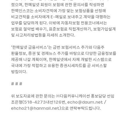
졌으며, 한메일넷 회원이 보험에 관한 문의서를 작성하면
한맥인스코는 소비자견적에 가장 맞는 보험상품을 선정해
비교견적을 소비자에게 E-메일로 보내주고 계약을 대행하는
업무를 담당하게 된다. 이밖에 자동차보험 전용코너에서는
보험료 절약법 배우기, 표준보험료 직접계산하기, 보험가입설계
및 사고처리방법등을 자세히 소개한다.
‘한메일넷 금융서비스’는 금번 보험서비스 추가와 다음주
환율정보, 증권 및 경제뉴스 추가를 바탕으로 다양한 금융정보를
제공해 나갈 계획이며, 한메일넷에서 자체 개발한 시스템으로
국내에 가장 적합하고 유용한 증권시세차트를 곧 서비스할
방침이다.
# # #
위 보도자료에 관한 문의는 ㈜다음커뮤니케이션 홍보담당 선임
조은형(518-4273내선126번, echo@daum.net /
ehcho21@hanmail.net)으로 연락부탁드립니다.