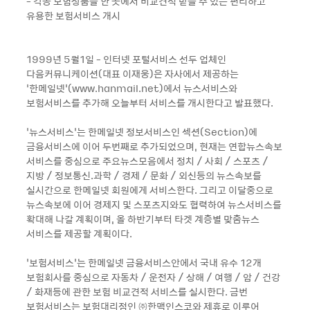
- 각종 보험상품을 한 곳에서 비교견적 받을 수 있는 편리하고
유용한 보험서비스 개시
1999년 5월1일 - 인터넷 포털서비스 선두 업체인
다음커뮤니케이션(대표 이재웅)은 자사에서 제공하는
‘한메일넷’(www.hanmail.net)에서 뉴스서비스와
보험서비스를 추가해 오늘부터 서비스를 개시한다고 발표했다.
‘뉴스서비스’는 한메일넷 정보서비스인 섹션(Section)에
금융서비스에 이어 두번째로 추가되었으며, 현재는 연합뉴스속보
서비스를 중심으로 주요뉴스모음에서 정치 / 사회 / 스포츠 /
지방 / 정보통신.과학 / 경제 / 문화 / 외신등의 뉴스속보를
실시간으로 한메일넷 회원에게 서비스한다. 그리고 이달중으로
뉴스속보에 이어 경제지 및 스포츠지와도 협력하여 뉴스서비스를
확대해 나갈 계획이며, 올 하반기부터 타겟 계층별 맞춤뉴스
서비스를 제공할 계획이다.
‘보험서비스’는 한메일넷 금융서비스안에서 국내 유수 12개
보험회사를 중심으로 자동차 / 운전자 / 상해 / 여행 / 암 / 건강
/ 화재등에 관한 보험 비교견적 서비스를 실시한다. 금번
보험서비스는 보험대리점인 ㈜한맥인스코와 제휴로 이루어