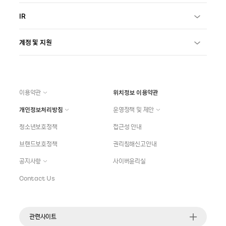
IR
계정 및 지원
이용약관
위치정보 이용약관
개인정보처리방침
운영정책 및 제안
청소년보호정책
접근성 안내
브랜드보호정책
권리침해신고안내
공지사항
사이버윤리실
Contact Us
관련사이트