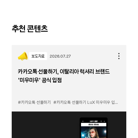
추천 콘텐츠
보도자료
2026.07.27
카카오톡 선물하기, 이탈리아 럭셔리 브랜드
'미우미우' 공식 입점
#카카오톡 선물하기
#카카오톡 선물하기 LuX 미우미우 입점
#선물하기