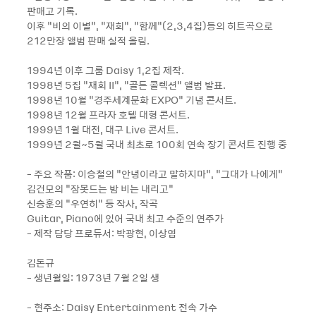
판매고 기록.
이후 “비의 이별“, “재회“, “함께“(2,3,4집)등의 히트곡으로
212만장 앨범 판매 실적 올림.
1994년 이후 그룸 Daisy 1,2집 제작.
1998년 5집 “재회 II“, “골든 콜렉션“ 앨범 발표.
1998년 10월 “경주세계문화 EXPO“ 기념 콘서트.
1998년 12월 프라자 호텔 대형 콘서트.
1999년 1월 대전, 대구 Live 콘서트.
1999년 2월~5월 국내 최초로 100회 연속 장기 콘서트 진행 중
- 주요 작품: 이승철의 “안녕이라고 말하지마“, “그대가 나에게“
김건모의 “잠못드는 밤 비는 내리고“
신승훈의 “우연히“ 등 작사, 작곡
Guitar, Piano에 있어 국내 최고 수준의 연주가
- 제작 담당 프로듀서: 박광현, 이상엽
김돈규
- 생년월일: 1973년 7월 2일 생
- 현주소: Daisy Entertainment 전속 가수