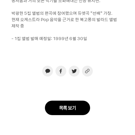
중저음과 거의 모든 악기를 소화해내는 만능 뮤지션.
박광현 5집 앨범의 편곡에 참여했으며 듀엣곡 “선배“ 가창.
현재 오케스트라 Pop 음악을 근거로 한 복고풍의 발라드 앨범
제작 중
- 1집 앨범 발매 예정일: 1999년 6월 30일
목록 보기