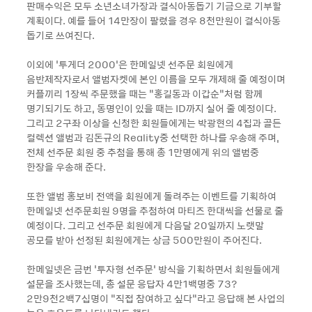
판매수익은 모두 소년소녀가장과 결식아동돕기 기금으로 기부할
계획이다. 예를 들어 14만장이 팔렸을 경우 8천만원이 결식아동
돕기로 쓰여진다.
이외에 ‘투게더 2000’은 한메일넷 선주문 회원에게
음반제작자로서 앨범자켓에 본인 이름을 모두 개제해 줄 예정이며
커플끼리 1장씩 주문했을 때는 “홍길동과 이갑순”처럼 함께
명기되기도 하고, 동명인이 있을 때는 ID까지 실어 줄 예정이다.
그리고 2구좌 이상을 신청한 회원들에게는 박광현의 4집과 골든
컬렉션 앨범과 김돈규의 Reality중 선택한 하나를 우송해 주며,
전체 선주문 회원 중 추첨을 통해 총 1만명에게 위의 앨범중
한장을 우송해 준다.
또한 앨범 홍보비 전액을 회원에게 돌려주는 이벤트를 기획하여
한메일넷 선주문회원 9명을 추첨하여 마티즈 한대씩을 선물로 줄
예정이다. 그리고 선주문 회원에게 다음달 20일까지 노랫말
공모를 받아 선정된 회원에게는 상금 500만원이 주어진다.
한메일넷은 금번 ‘투자형 선주문’ 방식을 기획하면서 회원들에게
설문을 조사했는데, 총 설문 응답자 4만1백명중 73?
2만9천2백7십명이 “직접 참여하고 싶다”라고 응답해 본 사업의