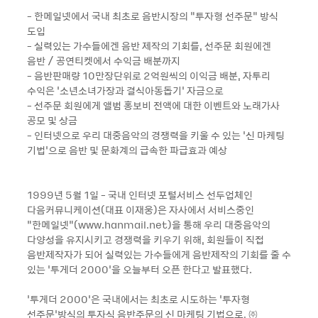
- 한메일넷에서 국내 최초로 음반시장의 “투자형 선주문” 방식
도입
- 실력있는 가수들에겐 음반 제작의 기회를, 선주문 회원에겐
음반 / 공연티켓에서 수익금 배분까지
- 음반판매량 10만장단위로 2억원씩의 이익금 배분, 자투리
수익은 ‘소년소녀가장과 결식아동돕기’ 자금으로
- 선주문 회원에게 앨범 홍보비 전액에 대한 이벤트와 노래가사
공모 및 상금
- 인터넷으로 우리 대중음악의 경쟁력을 키울 수 있는 ‘신 마케팅
기법’으로 음반 및 문화계의 급속한 파급효과 예상
1999년 5월 1일 - 국내 인터넷 포털서비스 선두업체인
다음커뮤니케이션(대표 이재웅)은 자사에서 서비스중인
“한메일넷”(www.hanmail.net)을 통해 우리 대중음악의
다양성을 유지시키고 경쟁력을 키우기 위해, 회원들이 직접
음반제작자가 되어 실력있는 가수들에게 음반제작의 기회를 줄 수
있는 ‘투게더 2000’을 오늘부터 오픈 한다고 발표했다.
‘투게더 2000’은 국내에서는 최초로 시도하는 ‘투자형
선주문’방식의 투자식 음반주문의 신 마케팅 기법으로, ㈜