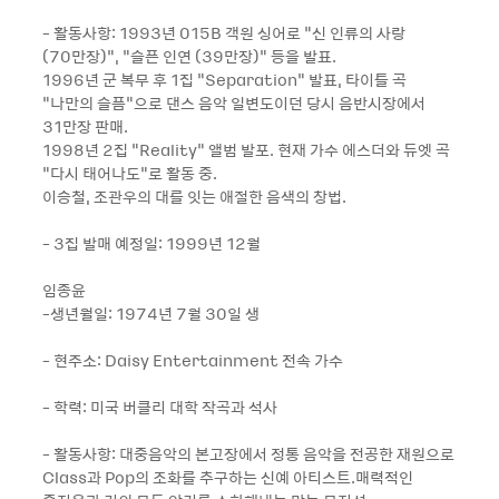
- 활동사항: 1993년 015B 객원 싱어로 “신 인류의 사랑
(70만장)“, “슬픈 인연 (39만장)“ 등을 발표.
1996년 군 복무 후 1집 “Separation“ 발표, 타이틀 곡
“나만의 슬픔“으로 댄스 음악 일변도이던 당시 음반시장에서
31만장 판매.
1998년 2집 “Reality“ 앨범 발포. 현재 가수 에스더와 듀엣 곡
“다시 태어나도“로 활동 중.
이승철, 조관우의 대를 잇는 애절한 음색의 창법.
- 3집 발매 예정일: 1999년 12월
임종윤
-생년월일: 1974년 7월 30일 생
- 현주소: Daisy Entertainment 전속 가수
- 학력: 미국 버클리 대학 작곡과 석사
- 활동사항: 대중음악의 본고장에서 정통 음악을 전공한 재원으로
Class과 Pop의 조화를 추구하는 신예 아티스트.매력적인