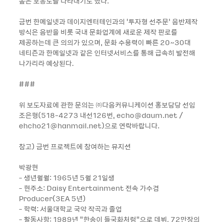
높은 호응도를 나타내기도 했다.
금번 한메일넷과 데이지엔터테인과의 ‘투자형 선주문’ 음반제작
방식은 음반을 비롯 국내 문화업계에 새로운 제작 판로를
제공하는데 큰 의의가 있으며, 문화 수용력이 빠른 20~30대
네티즌과 한메일넷과 같은 인터넷서비스를 통해 급속히 발전해
나가리라 예상된다.
###
위 보도자료에 관한 문의는 ㈜다음커뮤니케이션 홍보담당 선임
조은형(518-4273 내선126번, echo@daum.net /
ehcho21@hanmail.net)으로 연락바랍니다.
참고) 금번 프로젝트에 참여하는 뮤지션
박광현
- 생년월월: 1965년 5월 21일생
- 현주소: Daisy Entertainment 전속 가수겸
Producer(3EA 5년)
- 학력: 서울대학교 국악 작곡과 졸업
- 활동사항: 1989년 “한송이 들국화처럼“으로 데뷔, 72만장의