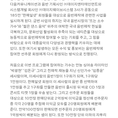
다음커뮤니케이션과 음반 기획사인 ㈜데이지엔터테인먼트와
시스템개발 회사인 ㈜데이지웨이브시스템 3사가 공동으로
185만 ‘한메일넷’ 회원들을 대상으로 음반제작에 관련한 사업을
실시하게 된다. 금번 사업의 취지는 국내 음반시장의 ‘뜨는 소수
가수’와 ‘젊은 댄스 음악’ 위주의 여락한 국내 음반제작 현실을
극복하고자, 문화산업 활성화의 주축이 되는 네티즌을 대상으로
능동적으로 음반제작에 참여할 수 있는 기회를 주고, 그 힘을
바탕으로 우리 대중음악의 다양성과 경쟁력을 키우자는 데에
있다. 또한 여기서 발생하는 모든 수익 및 홍보비는 음반제작에
참여한 선주문 회원에게 다시 환원되는 방식으로 진행된다.
처음으로 이번 프로그램에 참여하는 가수는 만능 싱어송 라이터인
‘박광현’ ‘김돈규’ 그리고 천재적 재능을 지닌 신인가수 ‘임종윤’
세사람이며, 이세사람의 음반1장이 1구좌가 되며, 1구좌당
1만원이다. 한메일넷 회원이 이 세사람의 음반 중 선택하여
1만원을 주고 1구좌를 만들면 음반이 출시된 뒤 바로 CD 1장과
콘서트 티켓 1장을 우송 받는다. 그리고 선주문 회원들을
대상으로 10만장 판매단위로 2억원씩 이익금을 정산해 선주문자
중 각각 20명을 추첨해 이익금 모두를 20명회원에게 배분해
준다. 만약100만장이 판매되면 선주문자 20명회원에게
1억원씩이 배분되는 셈이 된다. 또한 10만장 단위 이하의 자투리