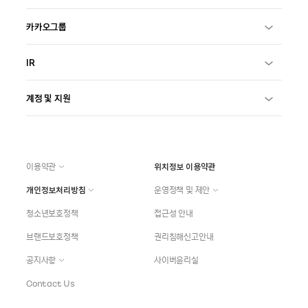
카카오그룹
IR
계정 및 지원
이용약관
위치정보 이용약관
개인정보처리방침
운영정책 및 제안
청소년보호정책
접근성 안내
브랜드보호정책
권리침해신고안내
공지사항
사이버윤리실
Contact Us