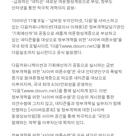
-급증하는 ‘네티즌’ 새로운 여론형성계층으로 부상, 정부도
인터넷을 통한 적극적 개혁의지 표방-
1999년 11월 8일 - ‘넘버원 우리인터넷, 다음’을 서비스하고
있는 다음커뮤니케이션(대표이사 이재웅)은 정부개혁담당기관인
‘기획예산처’와 공동으로 새롭게 여론형성계층으로 부상하고
있는 네티즌들을 대상으로 정부개혁을 위한 ‘사이버 여론수렴’을
국내 최대 포털사이트 ‘다음’(www.daum.net)을 통해
다음달초까지 실시한다고 공식 발표했다.
다음커뮤니케이션과 기획예산처가 공동으로 실시하는 금번
정부개혁을 위한 ‘사이버 여론수렴’은 국내 인터넷인구의 폭발적
증가로 新여론형성계층으로 떠오른 네티즌을 대상으로
이루어지며, 국내 최대 430만회원을 운영하는
‘다음’(www.daum.net)을 통해 실시하게 된다. 이번
정부개혁을 위한 ‘사이버 여론수렴’은 단순히 게시판을 통한
의견수렴에 그치지 않고, 네티즌들과 정부개혁실 실무자가 함께
진행하는 [사이버토론회] 및 정부개혁에 대한 [사이버
동영상브리핑]등 사이버 공간을 통해 적극적으로 ‘국민과
함께하는 개혁’을 이루자는데 목적이 있다.
정부개혁을 위한 ‘사이버 여론수렴’은 모두 세가지 방식으로