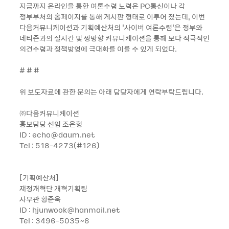
지금까지 온라인을 통한 여론수렴 노력은 PC통신이나 각
정부부처의 홈페이지를 통해 게시판 형태로 이루어 졌는데, 이번
다음커뮤니케이션과 기획예산처의 ‘사이버 여론수렴’은 정부와
네티즌과의 실시간 및 쌍방향 커뮤니케이션을 통해 보다 적극적인
의견수렴과 정책방영에 극대화를 이룰 수 있게 되었다.
# # #
위 보도자료에 관한 문의는 아래 담당자에게 연락부탁드립니다.
㈜다음커뮤니케이션
홍보담당 선임 조은형
ID : echo@daum.net
Tel : 518-4273(#126)
[기획예산처]
재정개혁단 개혁기획팀
사무관 황준욱
ID : hjunwook@hanmail.net
Tel : 3496-5035~6