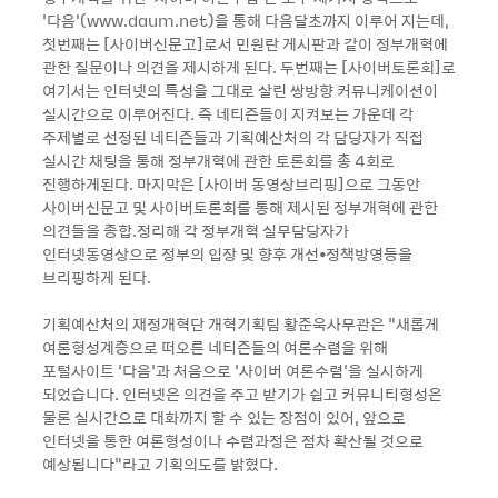
‘다음’(www.daum.net)을 통해 다음달초까지 이루어 지는데,
첫번째는 [사이버신문고]로서 민원란 게시판과 같이 정부개혁에
관한 질문이나 의견을 제시하게 된다. 두번째는 [사이버토론회]로
여기서는 인터넷의 특성을 그대로 살린 쌍방향 커뮤니케이션이
실시간으로 이루어진다. 즉 네티즌들이 지켜보는 가운데 각
주제별로 선정된 네티즌들과 기획예산처의 각 담당자가 직접
실시간 채팅을 통해 정부개혁에 관한 토론회를 총 4회로
진행하게된다. 마지막은 [사이버 동영상브리핑]으로 그동안
사이버신문고 및 사이버토론회를 통해 제시된 정부개혁에 관한
의견들을 종합.정리해 각 정부개혁 실무담당자가
인터넷동영상으로 정부의 입장 및 향후 개선•정책방영등을
브리핑하게 된다.
기획예산처의 재정개혁단 개혁기획팀 황준욱사무관은 “새롭게
여론형성계층으로 떠오른 네티즌들의 여론수렴을 위해
포털사이트 ‘다음’과 처음으로 ‘사이버 여론수렴’을 실시하게
되었습니다. 인터넷은 의견을 주고 받기가 쉽고 커뮤니티형성은
물론 실시간으로 대화까지 할 수 있는 장점이 있어, 앞으로
인터넷을 통한 여론형성이나 수렴과정은 점차 확산될 것으로
예상됩니다”라고 기획의도를 밝혔다.