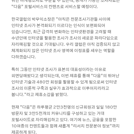
위한 마케팅조사로 구분할 수 있는데, 공개가 가능한 조사자료는
“다음“ 포털서비스의 컨텐츠로 서비스할 예정이다.
한국갤럽의 박무익소장은 "아직은 전문조사기관들 사이에
인터넷 조사가 본격화되기 이르다는 인식이 보편화되어
있습니다만, 최근 급격히 변화하는 인터넷환경을 고려할 때
수년안에 인터넷을 활용한 조사가 조사의 새로운 파라다임으로
자리매김할 것으로 기대됩니다. 우리 갤럽은 아직 검증되지 않고
체계화되지 않은 인터넷 조사 영역에 이정표를 세우는 역할을
다하겠습니다.
특히 그동안 인터넷 조사가 표본의 대표성이라는 이유로
외면당해왔다고 생각되는데, 이번 제휴를 통해 “다음“의 뛰어난
인터넷 기술과 480만 회원을 활용할 수 있게 됨으로써 인터넷
조사의 이론적 구축과 실무가 효과적으로 이루어지리라고
봅니다."라고 제휴소감을 밝혔다.
현재 “다음“은 하루평균 2만3천명의 신규회원과 일일 180만
방문자 및 3만5천개의 커뮤니티를 구성하고 있는 거대
포털사이트로 자리매김하고 있다. 여기에 뉴스, 금융을 포함한
10여종의 컨텐트들과 함께 새롭게 “리서치 전문분야 정보“까지
제공하게 된다.