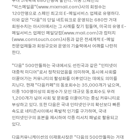
무려 5개국에 680만명에 달한다. 이중 스페인의
“믹스메일콤“(www.mixmail.com)사의 회원수는
120만명으로 스페인 최고의 E-메일서비스 업체로 유명하다.
이와 같은 “다음“의 단일 네트워크로 운영되는 680만 거대
회원수치는 아시아에서는 그 사례를 찾기 힘들며, 미국의 유명 E-
메일서비스 업체인 메일닷컴(www.mail.com)과 컴터치
(www.comtouch.com)사등과 같은 전세계적 E-메일
전문업체들과 회원규모와 운영의 기술력에서 어깨를 나란히
한다.
“다음“ 500만돌파는 국내에서도 선진국과 같은 "인터넷이
대중적 미디어"로서 정착되었음을 의미하며, 동시에 사회를
이끌어가는 커뮤니티의 활성화를 이루었다는 데에도 의미를
지닌다. 현재 “다음카페“의 동호회수는 35,000개가 넘으며,
이중 100명이상의 회원수가 모인 대규모 동호회수도 무려
1,200개가 넘어 사회 및 문화를 이끌어가는 중심 커뮤니티로
부상하고 있다. 또한 다음은 국내 인터넷인구의 확산보다 빠른
속도로 네티즌사이에서 폭발적 인기를 구가하며, 국내
인터넷인구의 표본을 제시하여 각종 리서치 패널로 활용되고
있다.
다음커뮤니케이션의 이재웅사장은 "다음의 500만돌파는 거대