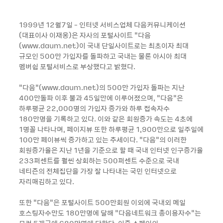
1999년 12월7일 - 인터넷 서비스업체 다음커뮤니케이션
(대표이사 이재웅)은 자사의 포털사이트 “다음
(www.daum.net)이 국내 단일사이트로는 최초이자 최대
규모인 500만 가입자를 돌파하고 국내는 물론 아시아 최대
멤버쉽 포털서비스로 부상했다고 밝혔다.
“다음“(www.daum.net)의 500만 가입자 돌파는 지난
400만돌파 이후 불과 45일만에 이루어졌으며, “다음“은
하루평균 22,000명의 가입자 증가와 하루 접속자수
180만명을 기록하고 있다. 이와 같은 회원증가 속도는 4초에
1명꼴 나타나며, 페이지뷰 또한 하루평균 1,900만으로 일주일에
100만 페이뷰씩 증가하고 있는 추세이다. “다음“의 이러한
회원증가율은 지난 1년을 기준으로 할 때 국내 인터넷 인구증가율
233퍼센트를 훨씬 상회하는 500퍼센트 수준으로 국내
네티즌의 전체집단을 가장 잘 나타내는 국민 인터넷으로
자리매김하고 있다.
또한 “다음“은 포털사이트 500만회원 이외에 국내외 메일
호스팅자수만도 180만명에 달해 “다음네트워크 총이용자수“는