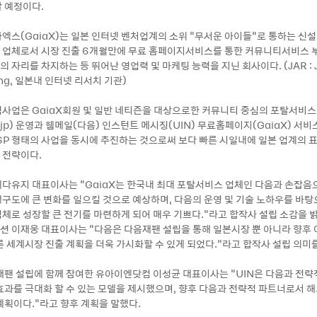
 예정이다.
엑스(GaiaX)는 일본 인터넷 벤처업계의 소위 “무서운 아이들“로 통하는 신설
업체로서 시장 진출 6개월만에 무료 홈페이지서비스를 통한 커뮤니티서비스 부
)의 자리를 차지하는 등 뛰어난 영업력 및 마케팅 능력을 지닌 회사이다. (JAR : 
ing, 일본내 인터넷 리서치 기관)
사업은 GaiaX회원 및 일반 네티즌을 대상으로한 커뮤니티 중심의 포탈서비스
co.jp) 운영과 웹메일(다음) 인스턴트 메시징(UIN) 무료홈페이지(GaiaX) 서
ASP 형태의 사업을 동시에 추진하는 것으로써 보다 빠른 시일내에 일본 업계의 
 전략이다.
다유지 대표이사는 "GaiaX는 한국내 최대 포탈서비스 업체인 다음과 손잡음
구도에 큰 변화를 일으킬 것으로 예상하며, 다음의 운영 및 기술 노하우를 바탕
체로 성장할 큰 전기를 마련하게 되어 매우 기쁘다."라고 합작사 설립 소감을 밝
 이재웅 대표이사는 "다음은 다음재팬 설립을 통해 일본시장 뿐 아니라 향후
론 세계시장 진출 계획을 더욱 가시화할 수 있게 되었다."라고 합작사 설립 의미
재팬 설립에 함께 참여한 유아이엔닷컴 이성균 대표이사는 "UIN은 다음과 전략
효과를 극대화 할 수 있는 모델을 제시했으며, 향후 다음과 전략적 파트너로서 
계획이다."라고 향후 계획을 말했다.