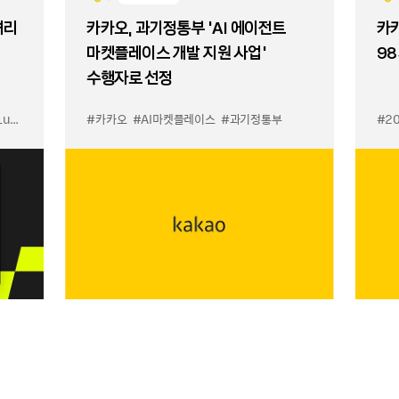
셔리
카카오, 과기정통부 ‘AI 에이전트
카카
마켓플레이스 개발 지원 사업’
98
수행자로 선정
입점
#카카오
#선물하기 LuX
#AI마켓플레이스
#선물하기 미우미우 입점
#과기정통부
#MiuMiu
#2