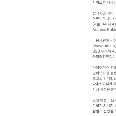
서비스를 시작할
합작사인 가이아
커뮤니티서비스 
(4월 JAR자료
Access Rat
다음재팬의 핵심
(www.uin.
B2B 위주의 
자리매김한다는
가이아엑스 우에
인터넷시장 경쟁
최고의 인터넷업
다음커뮤니케이션
시장 형성은 물
또한 이번 다음
기업간 시너지 
활발히 진행할 