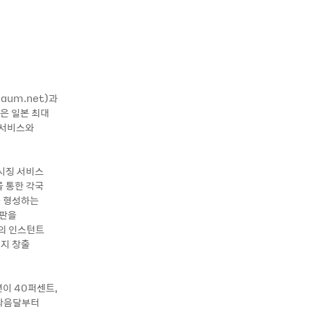
aum.net)과
은 일본 최대
탈서비스와
메시징 서비스
를 통한 각국
을 형성하는
발판을
의 인스턴트
지 창출
션이 40퍼센트,
 다음달부터