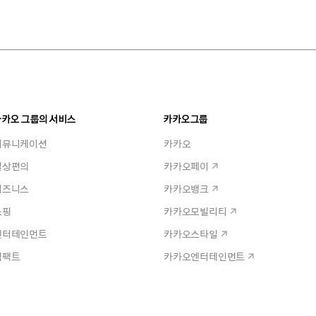
카카오 그룹의 서비스
카카오그룹
커뮤니케이션
카카오
일상편의
카카오페이
비즈니스
카카오뱅크
쇼핑
카카오모빌리티
엔터테인먼트
카카오스타일
임팩트
카카오엔터테인먼트