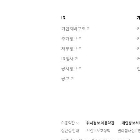
IR
계
기업지배구조
주가정보
재무정보
IR행사
공시정보
공고
이용약관
위치정보 이용약관
개인정보처
접근성 안내
브랜드보호정책
권리침해신고