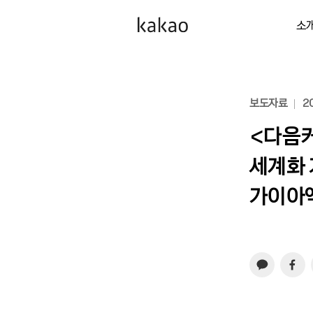
소
보도자료
20
<다음커
세계화 
가이아엑