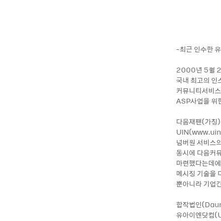
-최근 인수한 
2000년 5월 
국내 최고의 인
커뮤니티서비스 
ASP사업을 위
다음재팬(가칭)
UIN(www.u
넘버원 서비스의
동시에 다음커뮤
마련했다는데에 
메시징 기술을 
뿐아니라 기업간
합작법인(Dau
유아이엔닷컴(U