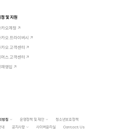
정 및 지원
카카오계정
카카오 프라이버시
카카오 고객센터
커머스 고객센터
인재영입
리방침
운영정책 및 제안
청소년보호정책
안내
공지사항
사이버윤리실
Contact Us