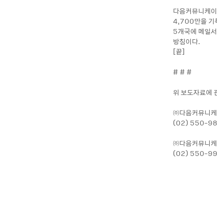
다음커뮤니케이션은
4,700만을 
5개국에 메일서
방침이다.
[끝]
# # #
위 보도자료에 
㈜다음커뮤니케
(02) 550-9
㈜다음커뮤니케
(02) 550-9