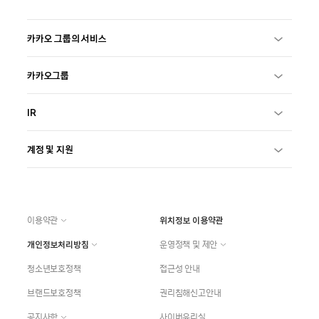
카카오 그룹의 서비스
카카오그룹
IR
계정 및 지원
이용약관
위치정보 이용약관
개인정보처리방침
운영정책 및 제안
청소년보호정책
접근성 안내
브랜드보호정책
권리침해신고안내
공지사항
사이버윤리실