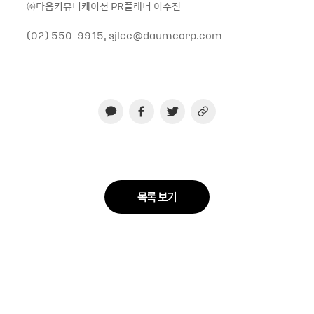
㈜다음커뮤니케이션 PR플래너 이수진
(02) 550-9915, sjlee@daumcorp.com
목록 보기