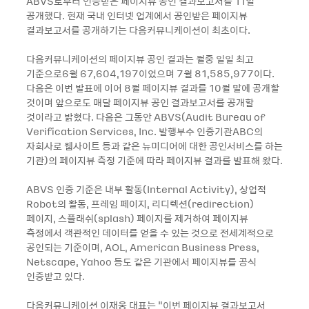
ABVS로부터 인증받은 페이지뷰 공인 결과보고서를 11일
공개했다. 현재 국내 인터넷 업계에서 공인받은 페이지뷰
결과보고서를 공개하기는 다음커뮤니케이션이 최초이다.
다음커뮤니케이션의 페이지뷰 공인 결과는 월중 일일 최고
기준으로6월 67,604,197이었으며 7월 81,585,977이다.
다음은 이번 발표에 이어 8월 페이지뷰 결과를 10월 말에 공개할
것이며 앞으로도 매달 페이지뷰 공인 결과보고서를 공개할
것이라고 밝혔다. 다음은 그동안 ABVS(Audit Bureau of
Verification Services, Inc. 발행부수 인증기관ABC의
자회사로 웹사이트 등과 같은 뉴미디어에 대한 공인서비스를 하는
기관)의 페이지뷰 측정 기준에 따라 페이지뷰 결과를 발표해 왔다.
ABVS 인증 기준은 내부 활동(Internal Activity), 상업적
Robot의 활동, 프레임 페이지, 리디렉션(redirection)
페이지, 스플래쉬(splash) 페이지를 제거하여 페이지뷰
측정에서 객관적인 데이터를 얻을 수 있는 것으로 전세계적으로
공인되는 기준이며, AOL, American Business Press,
Netscape, Yahoo 등도 같은 기관에서 페이지뷰를 공식
인증받고 있다.
다음커뮤니케이션 이재웅 대표는 “이번 페이지뷰 결과보고서