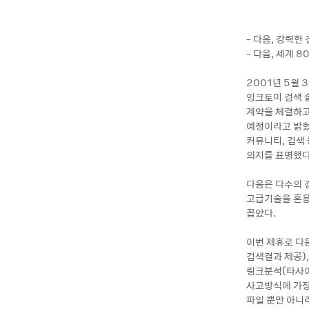
- 다음, 강력한
- 다음, 세계
2001년 5월 
잉크토미 검색 솔
계약을 체결하고
예정이라고 밝혔
커뮤니티, 검색
의지를 표명했다
다음은 다수의 
고급기술을 혼용
꼽았다.
이번 제휴로 다
검색결과 제공),
링크분석(타사이
사고방식에 가장
파일 뿐만 아니