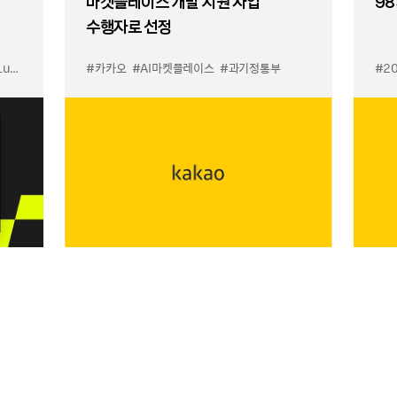
마켓플레이스 개발 지원 사업’
98
수행자로 선정
입점
#카카오
#선물하기 LuX
#AI마켓플레이스
#선물하기 미우미우 입점
#과기정통부
#MiuMiu
#2