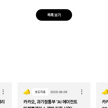
목록 보기
보도자료
2026.08.06
셔리
카카오, 과기정통부 ‘AI 에이전트
카카