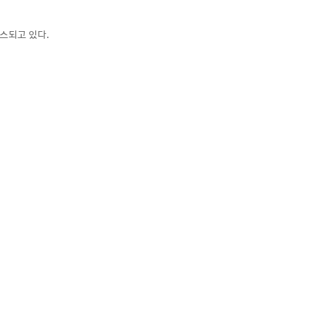
비스되고 있다.