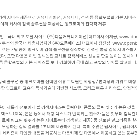
 검색 서비스 제공으로 커뮤니케이션, 커뮤니티, 검색 등 종합포털의 기본 서비스
 80여개 회사에 검색 솔루션을 제공하는 잉크토미와 전략적 제휴
3일 - 국내 최고 포탈 사이트 (주)다음커뮤니케이션(대표이사 이재웅, www.da
루션의 한국내 제휴사업자인 (주)오픈베이스(대표이사 정진섭, www.openbas
 오는 7월 중에 잉크토미 검색 솔루션을 장착하여 강력한 통합 검색 서비스를 
다. 또한 다음은 이번 검색엔진 교체로 검색서비스 성능을 한층 높이는 동시에
 등 종합포털의 기본 서비스를 보다 강화하여 국내 최고 포탈의 위치를 확고히 
.
검색 솔루션 중 잉크토미를 선택한 이유로 탁월한 확장성/편리성과 키워드 매칭 
한 잉크토미 고유의 특허기술에 기반한 시스템, 그리고 빠른 처리속도, 안정적
음이 새롭게 선보이게 될 검색서비스는 클릭(네티즌들의 클릭 횟수가 높은 것을
 텍스트(제목, 본문 등에서 해당 텍스트가 반복되는 횟수가 높은 것부터 검색결과
트에 링크된 횟수가 높은 사이트부터 검색결과 제공) 등 진보된 알고리즘을 
 부합하는 검색 결과를 1초내에 제공하게 된다. 특히 수많은 웹사이트, 웹페이
라 네티즌이 다양한 내용을 제공하는 다음카페 및 다음에서 제공하고 있는 풍부