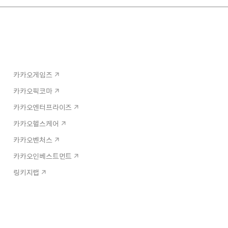
카카오게임즈
카카오픽코마
카카오엔터프라이즈
카카오헬스케어
카카오벤처스
카카오인베스트먼트
링키지랩