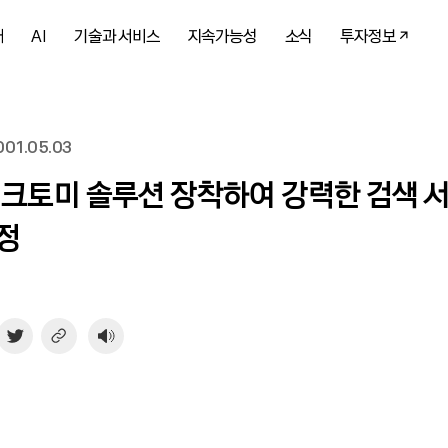
개
AI
기술과 서비스
지속가능성
소식
투자정보
01.05.03
잉크토미 솔루션 장착하여 강력한 검색 
정