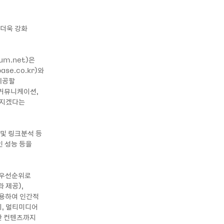
 더욱 강화
um.net)은
e.co.kr)와
제공할
 커뮤니케이션,
다지겠다는
및 링크분석 등
인 성능 등을
 우선순위로
 제공),
활용하여 인간적
지, 멀티미디어
한 컨텐츠까지