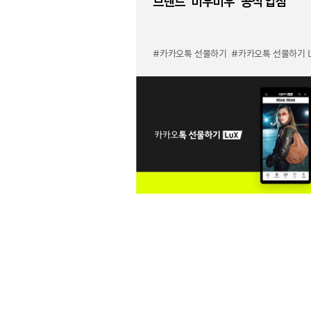
브랜드 '미우미우' 공식 입점
#카카오톡 선물하기
#카카오톡 선물하기 LuX 미우미우 