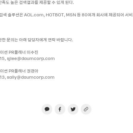
만족도 높은 검색결과를 제공할 수 있게 된다.
검색 솔루션은 AOL.com, HOTBOT, MSN 등 80여개 회사에 제공되어 서
관한 문의는 아래 담당자에게 연락 바랍니다.
이션 PR플래너 이수진
15, sjlee@daumcorp.com
이션 PR플래너 권경아
13, sally@daumcorp.com