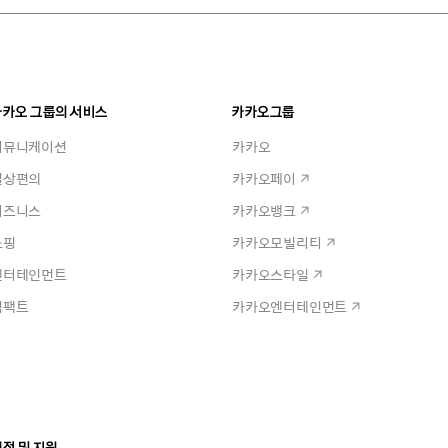
카카오 그룹의 서비스
카카오그룹
커뮤니케이션
카카오
일상편의
카카오페이
비즈니스
카카오뱅크
쇼핑
카카오모빌리티
엔터테인먼트
카카오스타일
임팩트
카카오엔터테인먼트
정 및 지원