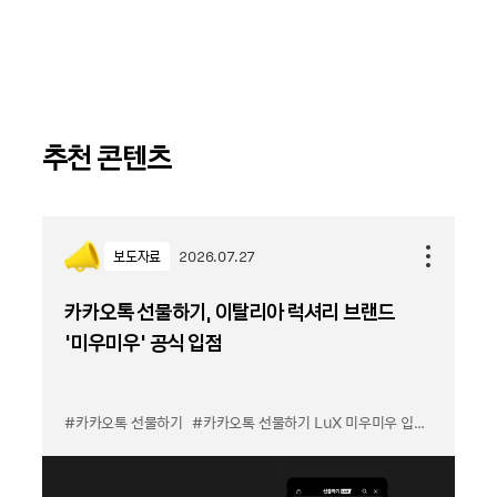
추천 콘텐츠
보도자료
2026.07.27
카카오톡 선물하기, 이탈리아 럭셔리 브랜드
'미우미우' 공식 입점
#카카오톡 선물하기
#카카오톡 선물하기 LuX 미우미우 입점
#선물하기