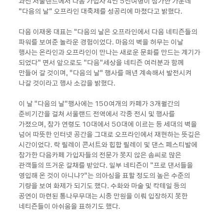
과천 서울랜드에서 다음 가입자 4만 5천여명이 참가한 가운데
"다음의 날" 오프라인 대축제를 성공리에 마쳤다고 밝혔다.
다음 이재웅 대표는 "다음의 날은 오프라인에서 다음 네티즌들의
파워를 보여준 놀라운 경험이었다. 마음의 벽을 허무는 이날
행사는 온라인과 오프라인이 만나는 새로운 문화를 만드는 계기가
되었다" 면서 앞으로도 "다음"세상을 네티즌 여러분과 함께
만들어 갈 것이며, “다음의 날” 행사를 매년 계속해서 발전시켜
나갈 것이라고 행사 소감을 밝혔다.
이 날 "다음의 날"행사에는 150여개의 카페가 3개월간의
준비기간을 걸쳐 서울랜드 전역에서 각종 전시 및 행사를
가졌으며, 참가 연령도 10대에서 50대에 이르는 등 세대의 벽을
넘어 따뜻한 인터넷 공간을 그대로 오프라인에서 재현하는 뜻깊은
시간이었다. 락 릴레이 콘서트와 힙합 릴레이 및 댄스 페스티발에
참가한 다음카페 가입자들의 전문가 못지 않은 솜씨로 많은
관객들의 뜨거운 갈채를 받았다. 일부 네티즌이 "프로 댄서들을
영입해 온 것이 아니냐?"는 의아심을 표할 정도의 높은 수준의
기량을 보여 화제가 되기도 했다. 수화와 마술 및 칵테일 등의
공연이 마련된 통나무무대는 시종 만원을 이뤄 입장하지 못한
네티즌들이 아쉬움을 표하기도 했다.