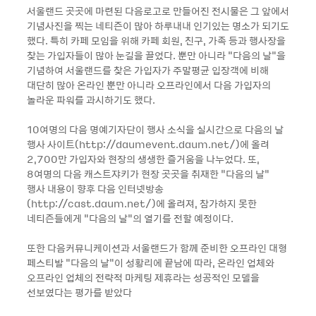
서울랜드 곳곳에 마련된 다음로고로 만들어진 전시물은 그 앞에서
기념사진을 찍는 네티즌이 많아 하루내내 인기있는 명소가 되기도
했다. 특히 카페 모임을 위해 카페 회원, 친구, 가족 등과 행사장을
찾는 가입자들이 많아 눈길을 끌었다. 뿐만 아니라 "다음의 날"을
기념하여 서울랜드를 찾은 가입자가 주말평균 입장객에 비해
대단히 많아 온라인 뿐만 아니라 오프라인에서 다음 가입자의
놀라운 파워를 과시하기도 했다.
10여명의 다음 명예기자단이 행사 소식을 실시간으로 다음의 날
행사 사이트(http://daumevent.daum.net/)에 올려
2,700만 가입자와 현장의 생생한 즐거움을 나누었다. 또,
8여명의 다음 캐스트쟈키가 현장 곳곳을 취재한 “다음의 날“
행사 내용이 향후 다음 인터넷방송
(http://cast.daum.net/)에 올려져, 참가하지 못한
네티즌들에게 “다음의 날“의 열기를 전할 예정이다.
또한 다음커뮤니케이션과 서울랜드가 함께 준비한 오프라인 대형
페스티발 "다음의 날"이 성황리에 끝남에 따라, 온라인 업체와
오프라인 업체의 전략적 마케팅 제휴라는 성공적인 모델을
선보였다는 평가를 받았다