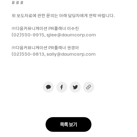
# # #
위 보도자료에 관한 문의는 아래 담당자에게 연락 바랍니다.
㈜다음커뮤니케이션 PR플래너 이수진
(02)550-9915, sjlee@daumcorp.com
㈜다음커뮤니케이션 PR플래너 권경아
(02)550-9813, sally@daumcorp.com
목록 보기