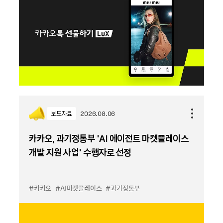
보도자료
2026.08.06
카카오, 과기정통부 ‘AI 에이전트 마켓플레이스
개발 지원 사업’ 수행자로 선정
#카카오
#AI마켓플레이스
#과기정통부