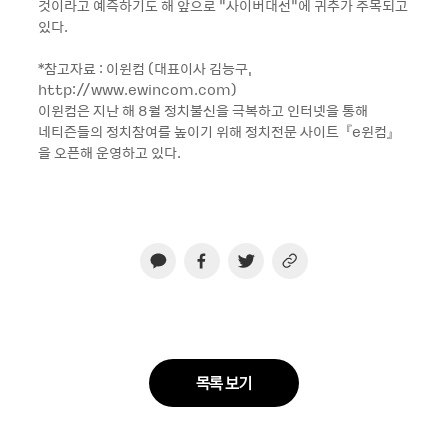
것이라고 예측하기도 해 앞으로 “사이버대선“에 귀추가 주목되고
있다.
*참고자료 : 이윈컴 (대표이사 김능구,
http://www.ewincom.com)
이윈컴은 지난 해 8월 정치불신을 극복하고 인터넷을 통해
네티즌들의 정치참여를 높이기 위해 정치전문 사이트『e윈컴』
을 오픈해 운영하고 있다.
목록 보기