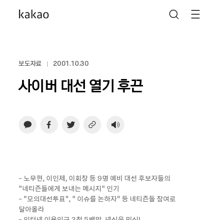
보도자료
2001.10.30
사이버 대선 열기 후끈
- 노무현, 이인제, 이회창 등 9명 예비 대선 후보자들의
“네티즌들에게 보내는 메시지“ 인기
- “모의대선투표“, “ 이슈를 논하자“ 등 네티즌들 참여로
달아올라
- 인터넷 이용인구 2천 5백만, 넷심은 민심!