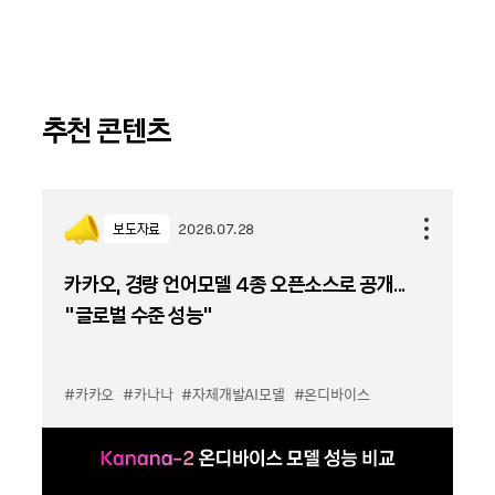
추천 콘텐츠
보도자료
2026.07.28
카카오, 경량 언어모델 4종 오픈소스로 공개...
“글로벌 수준 성능”
#카카오
#카나나
#자체개발AI모델
#온디바이스