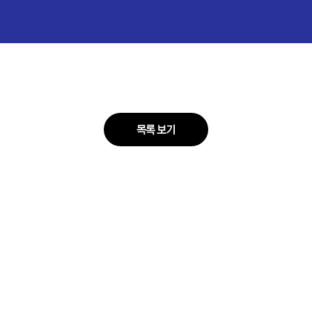
목록 보기