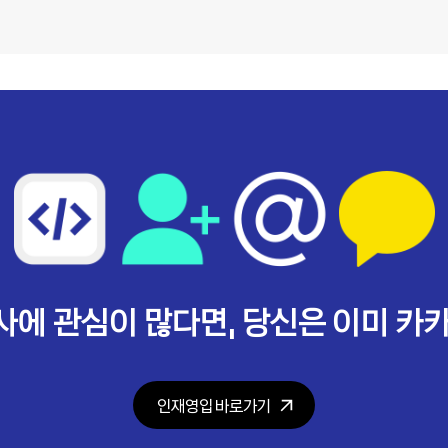
에 관심이 많다면, 당신은 이미 카
인재영입 바로가기