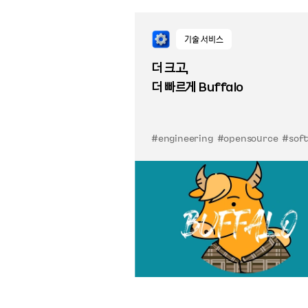
기술 서비스
더 크고,
더 빠르게 Buffalo
#engineering
#opensource
#softwa