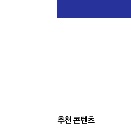
추천 콘텐츠