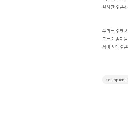
실시간 오픈소스
우리는 오랜 
모든 개발자들
서비스의 오픈
#complianc