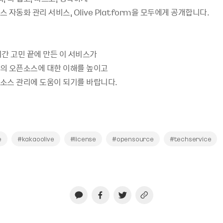
 자동화 관리 서비스, Olive Platform을 모두에게 공개합니다.
시간 고민 끝에 만든 이 서비스가
의 오픈소스에 대한 이해를 높이고
소스 관리에 도움이 되기를 바랍니다.
e
#kakaoolive
#license
#opensource
#techservice