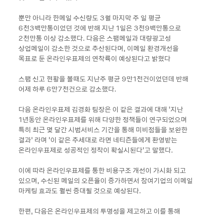
뿐만 아니라 한메일 수신량도 3월 마지막 주 일 평균
6천3백만통이었던 것에 반해 지난 1일은 3천9백만통으로
2천만통 이상 감소했다. 다음은 스팸메일과 대량광고성
상업메일이 감소한 것으로 추산된다며, 이메일 환경개선을
목표로 둔 온라인우표제의 연착륙이 예상된다고 밝혔다
스팸 신고 현황을 볼때도 지난주 평균 9만1천건이었던데 반해
어제 하루 6만7천건으로 감소했다.
다음 온라인우표제 김경화 팀장은 이 같은 결과에 대해 ‘지난
1년동안 온라인우표제를 위해 다양한 정책들이 연구되었으며
특히 최근 몇 달간 시범서비스 기간을 통해 미비점들을 보완한
결과’ 라며 ‘이 같은 추세대로 라면 네티즌들에게 환영받는
온라인우표제로 성공적인 정착이 확실시된다’고 말했다.
이에 따라 온라인우표제를 통한 비용구조 개선이 가시화 되고
있으며, 수신된 메일의 오픈율이 증가하면서 참여기업의 이메일
마케팅 효과도 훨씬 증대될 것으로 예상된다.
한편, 다음은 온라인우표제의 투명성을 제고하고 이를 통해