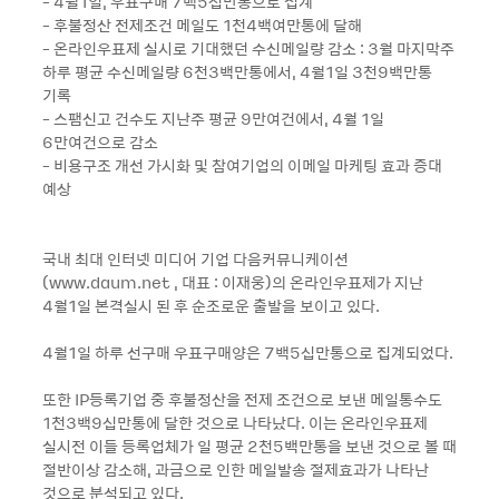
- 4월1일, 우표구매 7백5십만통으로 집계
- 후불정산 전제조건 메일도 1천4백여만통에 달해
- 온라인우표제 실시로 기대했던 수신메일량 감소 : 3월 마지막주
하루 평균 수신메일량 6천3백만통에서, 4월1일 3천9백만통
기록
- 스팸신고 건수도 지난주 평균 9만여건에서, 4월 1일
6만여건으로 감소
- 비용구조 개선 가시화 및 참여기업의 이메일 마케팅 효과 증대
예상
국내 최대 인터넷 미디어 기업 다음커뮤니케이션
(www.daum.net , 대표 : 이재웅)의 온라인우표제가 지난
4월1일 본격실시 된 후 순조로운 출발을 보이고 있다.
4월1일 하루 선구매 우표구매양은 7백5십만통으로 집계되었다.
또한 IP등록기업 중 후불정산을 전제 조건으로 보낸 메일통수도
1천3백9십만통에 달한 것으로 나타났다. 이는 온라인우표제
실시전 이들 등록업체가 일 평균 2천5백만통을 보낸 것으로 볼 때
절반이상 감소해, 과금으로 인한 메일발송 절제효과가 나타난
것으로 분석되고 있다.