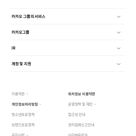
카카오 그룹의 서비스
카카오그룹
IR
계정 및 지원
이용약관
위치정보 이용약관
개인정보처리방침
운영정책 및 제안
청소년보호정책
접근성 안내
브랜드보호정책
권리침해신고안내
공지사항
사이버윤리실