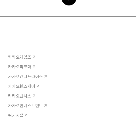
카카오게임즈
카카오픽코마
카카오엔터프라이즈
카카오헬스케어
카카오벤처스
카카오인베스트먼트
링키지랩