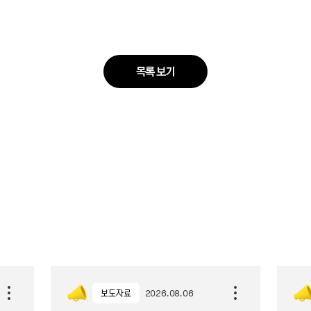
목록 보기
보도자료
2026.08.06