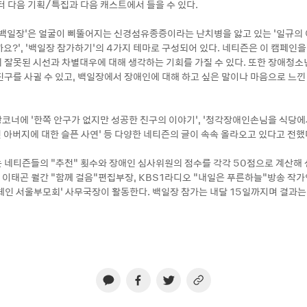
터 다음 기획/특집과 다음 캐스트에서 들을 수 있다.
 백일장’은 얼굴이 삐뚤어지는 신경섬유종증이라는 난치병을 앓고 있는 ‘일규의 이
할까요?’, ‘백일장 참가하기’의 4가지 테마로 구성되어 있다. 네티즌은 이 캠페인
 잘못된 시선과 차별대우에 대해 생각하는 기회를 가질 수 있다. 또한 장애청소
친구를 사귈 수 있고, 백일장에서 장애인에 대해 하고 싶은 말이나 마음으로 느낀
코너에 ‘한쪽 안구가 없지만 성공한 친구의 이야기’, ‘청각장애인손님을 식당에서
 아버지에 대한 슬픈 사연’ 등 다양한 네티즌의 글이 속속 올라오고 있다고 전했
 네티즌들의 “추천“ 횟수와 장애인 심사위원의 점수를 각각 50점으로 계산해 
이태곤 월간 “함께 걸음“편집부장, KBS1라디오 “내일은 푸른하늘“방송 작가
체인 서울부모회’ 사무국장이 활동한다. 백일장 참가는 내달 15일까지며 결과는