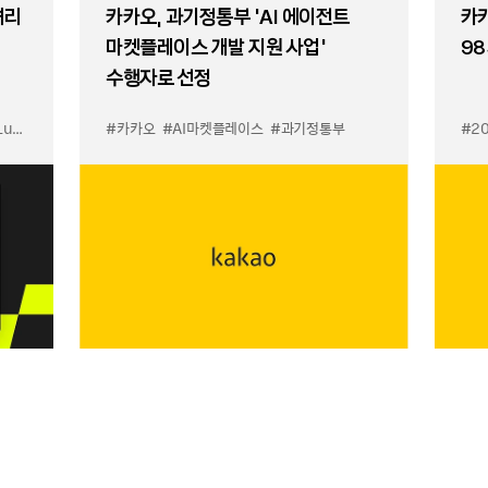
셔리
카카오, 과기정통부 ‘AI 에이전트
카카
마켓플레이스 개발 지원 사업’
98
수행자로 선정
입점
#카카오
#선물하기 LuX
#AI마켓플레이스
#선물하기 미우미우 입점
#과기정통부
#MiuMiu
#2