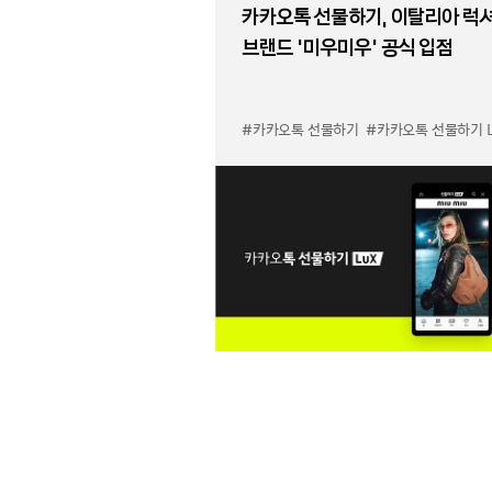
카카오톡 선물하기, 이탈리아 럭
브랜드 '미우미우' 공식 입점
#카카오톡 선물하기
#카카오톡 선물하기 LuX 미우미우 