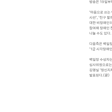
방송은 19일부
‘마음으로 쓰는
시선’, ‘친구 
대한 비장애인의
참여해 장애인 
나눌 수도 있다.
다음측은 백일장
‘1급 시각장애인
백일장 수상자는
심사위원으로는 
김명실 ‘정신지
발표된다.(끝)