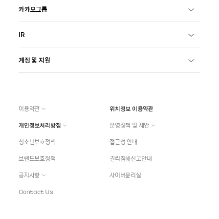
카카오그룹
IR
계정 및 지원
이용약관
위치정보 이용약관
개인정보처리방침
운영정책 및 제안
청소년보호정책
접근성 안내
브랜드보호정책
권리침해신고안내
공지사항
사이버윤리실
Contact Us