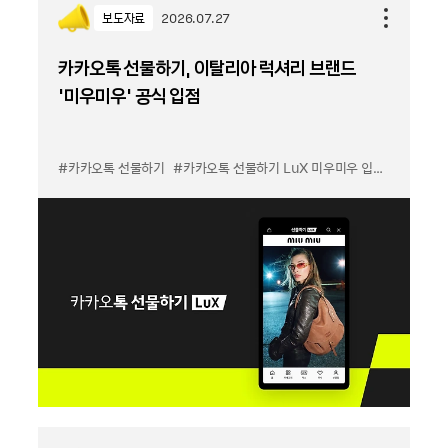
보도자료
2026.07.27
카카오톡 선물하기, 이탈리아 럭셔리 브랜드
'미우미우' 공식 입점
#카카오톡 선물하기
#카카오톡 선물하기 LuX 미우미우 입점
#선물하기