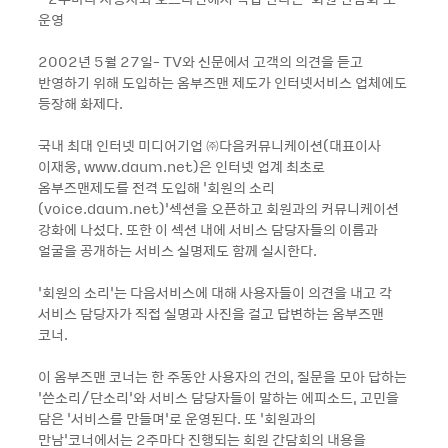
운영
2002년 5월 27일- TV와 신문에서 고객의 의견을 듣고
반영하기 위해 도입하는 옴부즈맨 제도가 인터넷서비스 업체에도
등장해 화제다.
국내 최대 인터넷 미디어기업 ㈜다음커뮤니케이션(대표이사
이재웅, www.daum.net)은 인터넷 업계 최초로
옴부즈맨제도를 전격 도입해 ‘회원의 소리
(voice.daum.net)’섹션을 오픈하고 회원과의 커뮤니케이션
강화에 나섰다. 또한 이 섹션 내에 서비스 담당자들의 이름과
얼굴을 공개하는 서비스 실명제도 함께 실시한다.
‘회원의 소리’는 다음서비스에 대해 사용자들이 의견을 내고 각
서비스 담당자가 직접 실명과 사진을 걸고 답변하는 옴부즈맨
코너.
이 옴부즈맨 코너는 한 주동안 사용자의 건의, 질문을 모아 답하는
‘쓴소리/단소리’와 서비스 담당자들이 말하는 에피소드, 고민을
담은 ‘서비스를 만들며’로 운영된다. 또 ‘회원과의
만남’코너에서는 2주마다 진행되는 회원 간담회의 내용을