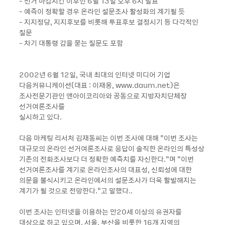
- 선거 마감시간 이후인 6월 13일 오후 6시 발표
- 예측이 정확할 경우 온라인 설문조사 활성화의 계기될 듯
- 지지정당, 지지후보를 비롯해 투표후보 결정시기 등 다각적인
질문
- 차기 대통령 감을 묻는 질문도 포함
2002년 6월 12일, 국내 최대의 인터넷 미디어 기업
다음커뮤니케이션(대표 : 이재웅, www.daum.net)은
조사전문기관인 앤아이코리아와 공동으로 지방자치단체장
선거여론조사를
실시하고 있다.
다음 마케팅 리서처 김재동씨는 이번 조사에 대해 “이번 조사는
대규모의 온라인 선거여론조사로 응답이 솔직한 온라인의 특성상
기존의 전화조사보다 더 정확한 예측치를 자신한다.”며 “이번
선거여론조사를 계기로 온라인조사의 대표성, 신뢰성에 대한
의문을 불식시키고 온라인에서의 설문조사가 더욱 활발해지는
계기가 될 것으로 전망한다.”고 말했다..
이번 조사는 인터넷을 이용하는 만20세 이상의 유권자를
대상으로 하고 있으며, 서울, 부산을 비롯한 16개 지역의