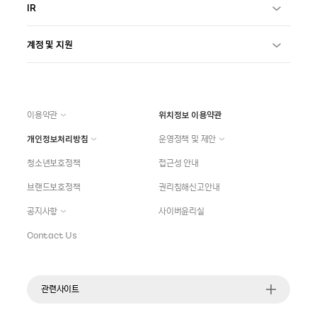
IR
계정 및 지원
이용약관
위치정보 이용약관
개인정보처리방침
운영정책 및 제안
청소년보호정책
접근성 안내
브랜드보호정책
권리침해신고안내
공지사항
사이버윤리실
Contact Us
관련사이트