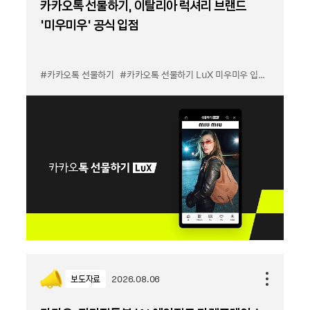
카카오톡 선물하기, 이탈리아 럭셔리 브랜드
'미우미우' 공식 입점
#카카오톡 선물하기
#카카오톡 선물하기 LuX 미우미우 입점
#선물하기
보도자료
2026.08.06