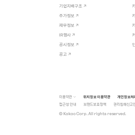
기업지배구조
주가정보
재무정보
IR행사
공시정보
공고
이용약관
위치정보 이용약관
개인정보처
접근성 안내
브랜드보호정책
권리침해신고
©
Kakao Corp.
All rights reserved.