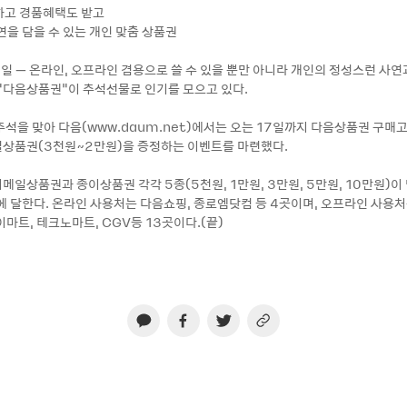
하고 경품혜택도 받고
연을 담을 수 있는 개인 맞춤 상품권
4일 – 온라인, 오프라인 겸용으로 쓸 수 있을 뿐만 아니라 개인의 정성스런 사
 “다음상품권”이 추석선물로 인기를 모으고 있다.
추석을 맞아 다음(www.daum.net)에서는 오는 17일까지 다음상품권 구매
상품권(3천원~2만원)을 증정하는 이벤트를 마련했다.
일상품권과 종이상품권 각각 5종(5천원, 1만원, 3만원, 5만원, 10만원)이
에 달한다. 온라인 사용처는 다음쇼핑, 종로엠닷컴 등 4곳이며, 오프라인 사용
마트, 테크노마트, CGV등 13곳이다.(끝)