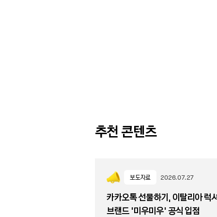
추천 콘텐츠
보도자료
2026.07.27
카카오톡 선물하기, 이탈리아 럭
브랜드 '미우미우' 공식 입점