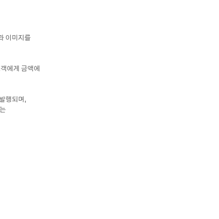
연과 이미지를
고객에게 금액에
 발행되며,
처는