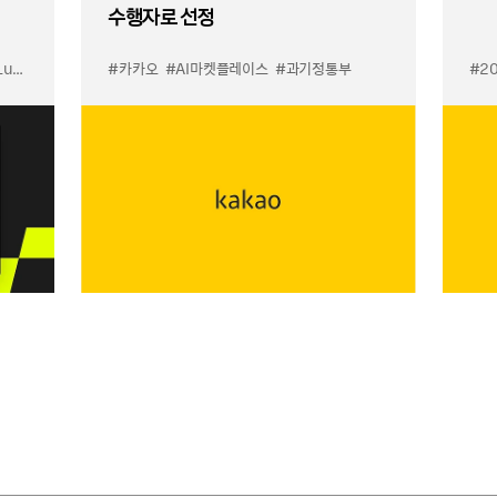
수행자로 선정
입점
#카카오
#선물하기 LuX
#AI마켓플레이스
#선물하기 미우미우 입점
#과기정통부
#MiuMiu
#2