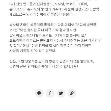
8개 신인 밴드들과 신해철밴드, 자우림, 코코어, 크래쉬,
롤러코스터, 슈가도넛 등 인기 가수 13개 팀이 선정되었다. 깜짝
게스트로는 인기가수 싸이가 출연할 예정이다.
쌈사페 온라인 생중계를 총괄하는 다음 미디어 TF팀의 박민균
PD는 "이번 행사는 국내 대규모 락 음악 행사인
쌈지싸운드페스티발의 효과를 극대화하는 동시에, 온/
오프라인을 아우르는 콘텐츠의 가능성을 타진하는 좋은 계기가 될
것 같다."면서 "이번 경험을 잘 살려 향후 여러 가지 다양한
사업을 기획할 것"이라고 말했다.
한편, 이번 생중계는 인터넷 방송국 쌈넷이 제작을 맡았으며,
공연이 끝난 후 쌈넷을 통해 다시 볼 수 있다. (끝)