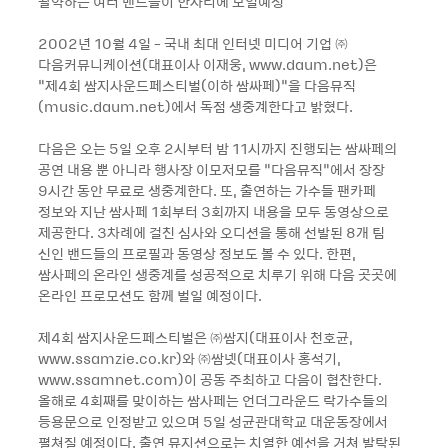
활약하는 여러 밴드들이 한자리에 모일예정
2002년 10월 4일 - 국내 최대 인터넷 미디어 기업 ㈜
다음커뮤니케이션(대표이사 이재웅, www.daum.net)은
“제4회 쌈지사운드페스티벌(이하 쌈싸페)“을 다음뮤직
(music.daum.net)에서 독점 생중계한다고 밝혔다.
다음은 오는 5일 오후 2시부터 밤 11시까지 진행되는 쌈싸페의
공연 내용 뿐 아니라 행사장 이모저모를 “다음뮤직“에서 장장
9시간 동안 무료로 생중계한다. 또, 출연하는 가수들 팬카페
정보와 지난 쌈사페 1회부터 3회까지 내용을 모두 동영상으로
제공한다. 3차례에 걸친 심사와 오디션을 통해 선발된 8개 팀
신인 밴드들의 프로필과 동영상 정보도 볼 수 있다. 한편,
쌈사페의 온라인 생중계를 성공적으로 치루기 위해 다음 곳곳에
온라인 프로모션도 함께 벌일 예정이다.
제4회 쌈지사운드페스티벌은 ㈜쌈지(대표이사 천호균,
www.ssamzie.co.kr)와 ㈜쌈넷(대표이사 홍석기,
www.ssamnet.com)이 공동 주최하고 다음이 협찬한다.
올해로 4회째를 맞이하는 쌈사페는 언더그라운드 락가수들의
등용문으로 인정받고 있으며 5일 성균관대학교 대운동장에서
펼쳐질 예정이다. 출연 뮤지션으로는 치열한 예선을 거쳐 발탁된