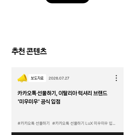
추천 콘텐츠
보도자료
2026.07.27
카카오톡 선물하기, 이탈리아 럭셔리 브랜드
'미우미우' 공식 입점
#카카오톡 선물하기
#카카오톡 선물하기 LuX 미우미우 입점
#선물하기