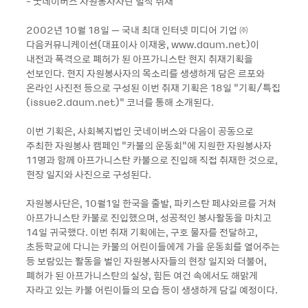
- 굿네이버스 자원봉사자단 밀착 취재
2002년 10월 18일 – 국내 최대 인터넷 미디어 기업 ㈜
다음커뮤니케이션(대표이사 이재웅, www.daum.net)이
내전과 폭격으로 폐허가 된 아프가니스탄 현지 취재기획을
선보인다. 현지 자원봉사자의 목소리를 생생하게 담은 르포와
온라인 사진전 등으로 구성된 이번 취재 기획은 18일 “기획/특집
(issue2.daum.net)“ 코너를 통해 소개된다.
이번 기획은, 사회복지법인 굿네이버스와 다음이 공동으로
주최한 자원봉사 캠페인 “카불의 운동회“에 지원한 자원봉사자
11명과 함께 아프가니스탄 카불으로 진입해 직접 취재한 것으로,
현장 일지와 사진으로 구성된다.
자원봉사단은, 10월1일 한국을 출발, 파키스탄 페샤와르를 거쳐
아프가니스탄 카불로 진입했으며, 성공적인 봉사활동을 마치고
14일 귀국했다. 이번 취재 기획에는, 구호 물자를 전달하고,
초등학교에 다니는 카불의 어린이들에게 가을 운동회를 열어주는
등 보람있는 활동을 벌인 자원봉사자들의 현장 일지와 더불어,
폐허가 된 아프가니스탄의 실상, 힘든 여건 속에서도 해맑게
자라고 있는 카불 어린이들의 모습 등이 생생하게 담길 예정이다.