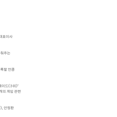
 대표이사
비춰주는
기록할 만큼
이드(3위)’
여개의 게임 관련
), 안정환