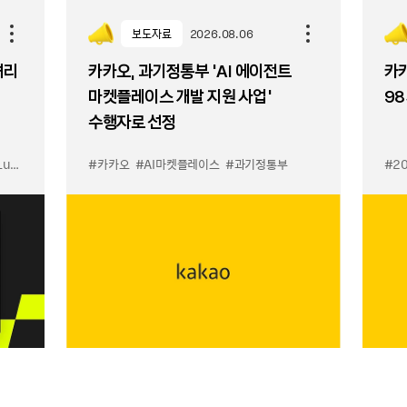
보도자료
2026.08.06
셔리
카카오, 과기정통부 ‘AI 에이전트
카카
마켓플레이스 개발 지원 사업’
98
수행자로 선정
입점
#카카오
#선물하기 LuX
#AI마켓플레이스
#선물하기 미우미우 입점
#과기정통부
#MiuMiu
#2