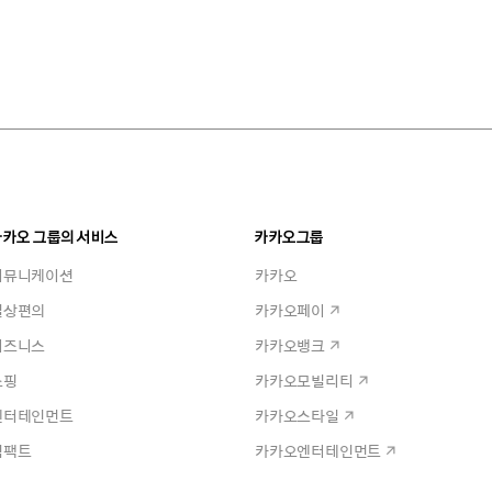
카카오 그룹의 서비스
카카오그룹
커뮤니케이션
카카오
일상편의
카카오페이
비즈니스
카카오뱅크
쇼핑
카카오모빌리티
엔터테인먼트
카카오스타일
임팩트
카카오엔터테인먼트