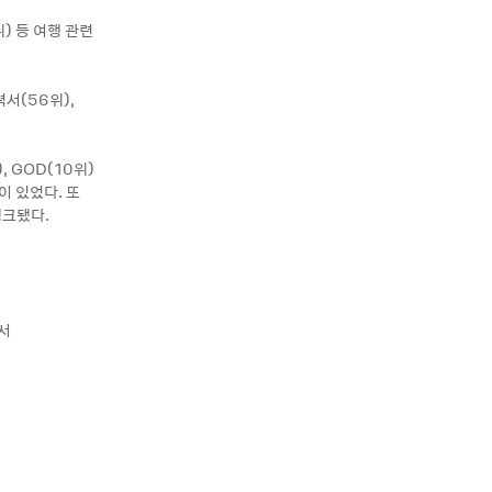
) 등 여행 관련
서(56위),
 GOD(10위)
이 있었다. 또
랭크됐다.
에서