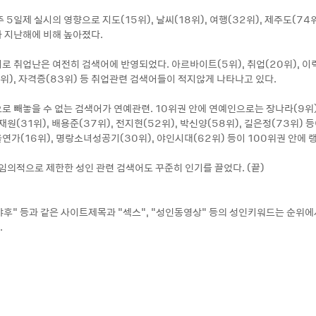
 5일제 실시의 영향으로 지도(15위), 날씨(18위), 여행(32위), 제주도(74위
 지난해에 비해 높아졌다.
로 취업난은 여전히 검색어에 반영되었다. 아르바이트(5위), 취업(20위), 이력
위), 자격증(83위) 등 취업관련 검색어들이 적지않게 나타나고 있다.
 빼놓을 수 없는 검색어가 연예관련. 10위권 안에 연예인으로는 장나라(9위),
재원(31위), 배용준(37위), 전지현(52위), 박신양(58위), 길은정(73위) 등
가(16위), 명랑소녀성공기(30위), 야인시대(62위) 등이 100위권 안에 
 임의적으로 제한한 성인 관련 검색어도 꾸준히 인기를 끌었다. (끝)
"야후" 등과 같은 사이트제목과 "섹스", "성인동영상" 등의 성인키워드는 순위
.