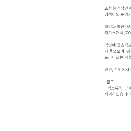
또한 본격적인 주
검색어의 순위가
작년과 마찬가지
자기소개서(70
약방에 감초격으로
가 들었으며, 김
드라마로는 겨울연
한편, 순위에서
l 참고
- 벅스뮤직", 
제외하였습니다