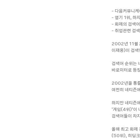
- 다음커뮤니케
- 엽기 1위, 
- 화제의 검색
- 취업관련 검
2002년 11월
이재웅)이 검색
검색어 순위는 
바로미터로 등장
2002년을 통
여전히 네티즌에
하지만 네티즌에
’게임(4위)’이
검색어들이 차지
올해 최고 화제
(50위), 히딩