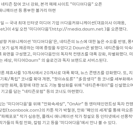
 네티즌 참여 코너 강화, 본격 매체 사이트 "미디어다음" 오픈
 애니메이션 등 풍부한 볼거리 마련
 4일 – 국내 최대 인터넷 미디어 기업 ㈜다음커뮤니케이션(대표이사 이재웅,
et)이 4일 오전 ‘미디어다음’(http://media.daum.net )을 오픈했다.
쌍방향 커뮤니케이션 ‘미디어다음’은, 네티즌의 뉴스에 대한 높은 수요를 반영, 풍
 보기 쉽게 제공하는 데에 중점을 두었다고 Daum은 밝혔다. 네티즌들이 익
록 화면을 구성했고, 미디어다음만의 독자적 컨텐츠를 대폭 강화, 차별화했다.
는 세상, 미디어Daum" 의 슬로건과 독자 브랜드로 서비스된다.
론 제휴사를 10개사에서 20개사로 대폭 확대, 뉴스 콘텐츠를 강화했다. 또, 
“기획/특집“ 코너를 확대 개편, "핫이슈토론" "多音생각" 등 코너를 세부화해
양한 화제, 동향에 대한 보도 기능 활성화를 위해 "네티즌투데이"를 신설했으
기고를 담는 "네티즌포럼" 등의 코너도 마련했다.
는 ‘미디어다음’을 위해 "만화속세상", "OnAir" 등 엔터테인먼트성 독자 컨
컴(toonbook.com)의 카툰 작가 박철권, 만화 ‘폐인의 세계’를 통해 떠오
 “파페포포“ 작가 심승현, 플래시 애니메이션 작가 청설모 등 인터넷에서 선풍적
작가들의 독점 만화, 칼럼 기고 등을 ‘미디어다음’에서 만나 볼 수 있다.