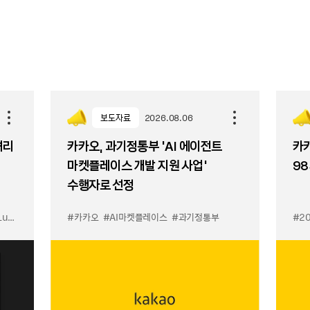
보도자료
2026.08.06
셔리
카카오, 과기정통부 ‘AI 에이전트
카카
마켓플레이스 개발 지원 사업’
98
수행자로 선정
입점
#카카오
#선물하기 LuX
#AI마켓플레이스
#선물하기 미우미우 입점
#과기정통부
#MiuMiu
#2