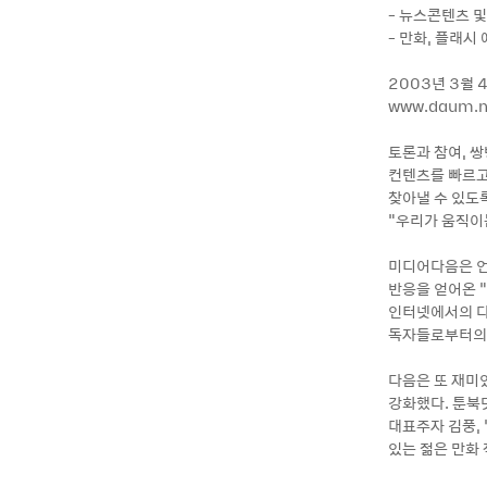
- 뉴스콘텐츠 및
- 만화, 플래시
2003년 3월
www.daum.n
토론과 참여, 
컨텐츠를 빠르고
찾아낼 수 있도
"우리가 움직이
미디어다음은 언
반응을 얻어온 
인터넷에서의 다
독자들로부터의 
다음은 또 재미있
강화했다. 툰북닷
대표주자 김풍,
있는 젊은 만화 