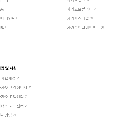
쇼핑
카카오모빌리티
엔터테인먼트
카카오스타일
임팩트
카카오엔터테인먼트
정 및 지원
카카오계정
카카오 프라이버시
카카오 고객센터
커머스 고객센터
인재영입