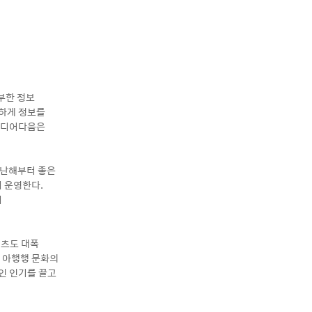
부한 정보
숙하게 정보를
 미디어다음은
지난해부터 좋은
서 운영한다.
며
텐츠도 대폭
른 아햏햏 문화의
인 인기를 끌고