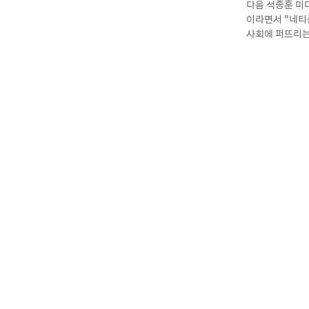
다음 석종훈 미
이라면서 “네티즌
사회에 퍼뜨리는,