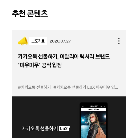
추천 콘텐츠
보도자료
2026.07.27
카카오톡 선물하기, 이탈리아 럭셔리 브랜드
'미우미우' 공식 입점
#카카오톡 선물하기
#카카오톡 선물하기 LuX 미우미우 입점
#선물하기