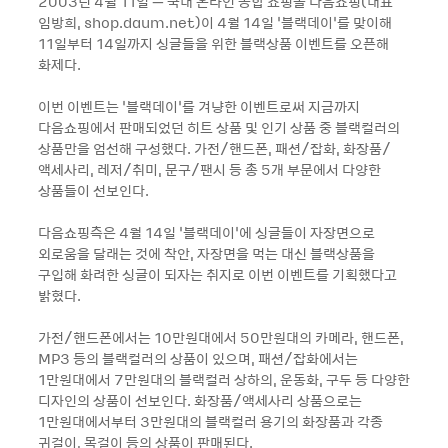
2003년 4월 11일 – 국내 온라인 종합 쇼핑몰 다음쇼핑(대표
임방희, shop.daum.net)이 4월 14일 ‘블랙데이’를 맞이해
11일부터 14일까지 싱글들을 위한 블랙상품 이벤트를 오픈해
화제다.
이번 이벤트는 ‘블랙데이’를 겨냥한 이벤트로써 지금까지
다음쇼핑에서 판매되었던 히트 상품 및 인기 상품 중 블랙컬러의
상품만을 엄선해 구성했다. 가전/핸드폰, 패션/잡화, 화장품/
액세사리, 레저/취미, 문구/팬시 등 총 5개 부문에서 다양한
상품들이 선보인다.
다음쇼핑측은 4월 14일 ‘블랙데이’에 싱글들이 자장면으로
외로움을 달래는 것에 착안, 자장면을 먹는 대신 블랙상품을
구입해 화려한 싱글이 되자는 취지로 이번 이벤트를 기획했다고
밝혔다.
가전/핸드폰에서는 10만원대에서 50만원대의 카메라, 핸드폰,
MP3 등의 블랙컬러의 상품이 있으며, 패션/잡화에서는
1만원대에서 7만원대의 블랙컬러 상하의, 운동화, 구두 등 다양한
디자인의 상품이 선보인다. 화장품/액세사리 상품으로는
1만원대에서부터 3만원대의 블랙컬러 용기의 화장품과 각종
귀걸이, 목걸이 등의 상품이 판매된다.