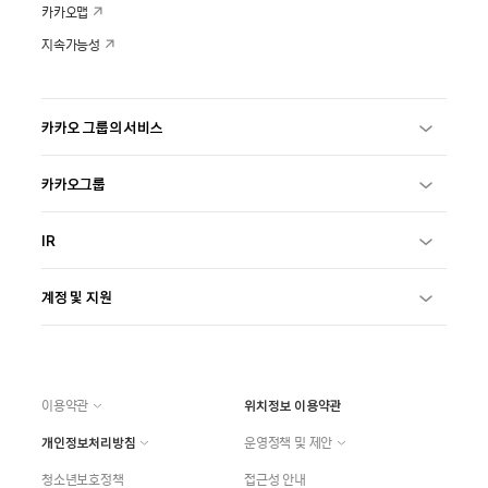
카카오맵
지속가능성
카카오 그룹의 서비스
카카오그룹
IR
계정 및 지원
이용약관
위치정보 이용약관
개인정보처리방침
운영정책 및 제안
청소년보호정책
접근성 안내