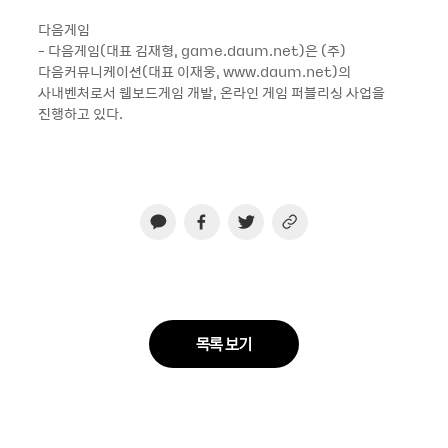
다음게임
- 다음게임(대표 김재형, game.daum.net)은 (주)
다음커뮤니케이션(대표 이재웅, www.daum.net)의
사내벤처로서 웹보드게임 개발, 온라인 게임 퍼블리싱 사업을
진행하고 있다.
목록 보기