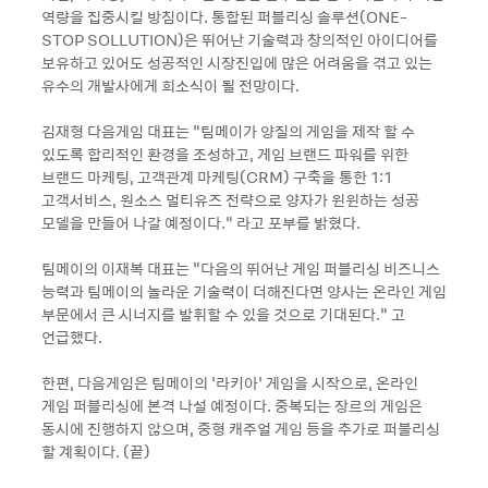
역량을 집중시킬 방침이다. 통합된 퍼블리싱 솔루션(ONE-
STOP SOLLUTION)은 뛰어난 기술력과 창의적인 아이디어를
보유하고 있어도 성공적인 시장진입에 많은 어려움을 겪고 있는
유수의 개발사에게 희소식이 될 전망이다.
김재형 다음게임 대표는 “팀메이가 양질의 게임을 제작 할 수
있도록 합리적인 환경을 조성하고, 게임 브랜드 파워를 위한
브랜드 마케팅, 고객관계 마케팅(CRM) 구축을 통한 1:1
고객서비스, 원소스 멀티유즈 전략으로 양자가 윈윈하는 성공
모델을 만들어 나갈 예정이다.” 라고 포부를 밝혔다.
팀메이의 이재복 대표는 “다음의 뛰어난 게임 퍼블리싱 비즈니스
능력과 팀메이의 놀라운 기술력이 더해진다면 양사는 온라인 게임
부문에서 큰 시너지를 발휘할 수 있을 것으로 기대된다.” 고
언급했다.
한편, 다음게임은 팀메이의 ‘라키아’ 게임을 시작으로, 온라인
게임 퍼블리싱에 본격 나설 예정이다. 중복되는 장르의 게임은
동시에 진행하지 않으며, 중형 캐주얼 게임 등을 추가로 퍼블리싱
할 계획이다. (끝)