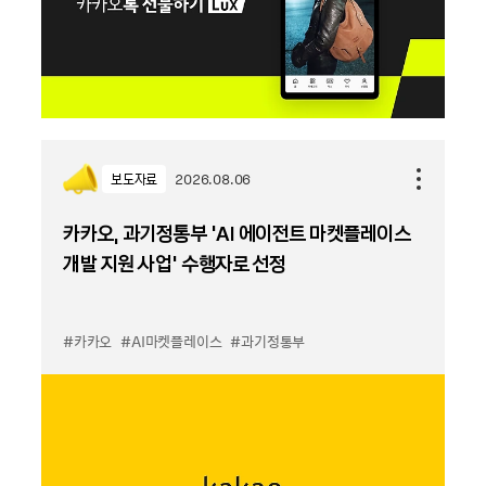
보도자료
2026.08.06
카카오, 과기정통부 ‘AI 에이전트 마켓플레이스
개발 지원 사업’ 수행자로 선정
#카카오
#AI마켓플레이스
#과기정통부