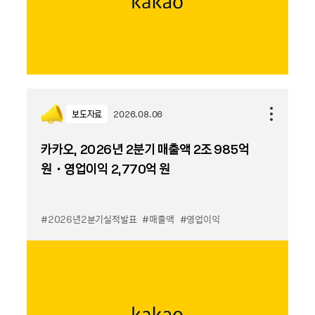
보도자료
2026.08.06
카카오, 2026년 2분기 매출액 2조 985억
원・영업이익 2,770억 원
#2026년2분기실적발표
#매출액
#영업이익