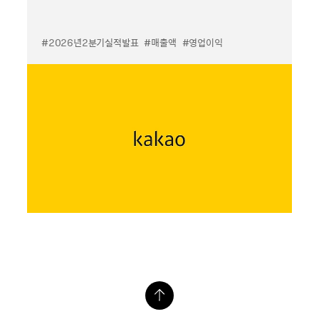
#2026년2분기실적발표
#매출액
#영업이익