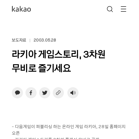
보도자료
2003.05.28
라키아 게임스토리, 3차원
무비로 즐기세요
- 다음게임이 퍼블리싱 하는 온라인 게임 라키아, 28일 홈페이지
오픈