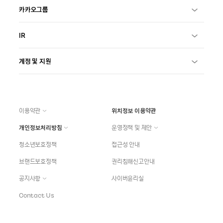
카카오그룹
IR
계정 및 지원
이용약관
위치정보 이용약관
개인정보처리방침
운영정책 및 제안
청소년보호정책
접근성 안내
브랜드보호정책
권리침해신고안내
공지사항
사이버윤리실
Contact Us