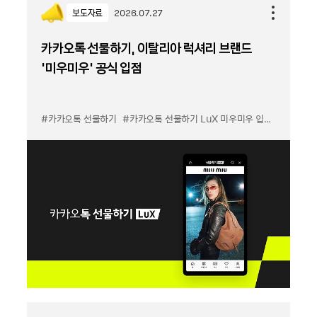
보도자료
2026.07.27
카카오톡 선물하기, 이탈리아 럭셔리 브랜드
'미우미우' 공식 입점
#카카오톡 선물하기
#카카오톡 선물하기 LuX 미우미우 입점
#선물하기