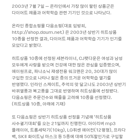
2003년 7월 7일 – 온라인에서 가장 많이 팔린 상품군은
다이어트 제품과 어학학습 관련 기기인 것으로 나타났다.
온라인 종합쇼핑몰 다음쇼핑(대표 임방희,
http://shop.daum.net) 은 2003년 상반기 히트상품
10종을 선정한 결과, 다이어트 제품과 어학학습 기기가 인기를
모았다고 밝혔다.
히트상품 10종에 선정된 세븐라이너, CJ팻다운은 여성과 남성
모두에게 사랑을 받으며 건강에 대한 많은 관심을 입증했으며,
에이원프로, 파나소닉 재생전용 워크맨은 20, 30대가 많이
구입한 것으로 나타나 젊은 층의 뜨거운 어학학습 열기를
반영했다. 인라인 스케이트, 추억의 맛 달고나도 2003년 상반기
바퀴열풍과 복고풍을 그대로 반영하며 히트상품에 선정됐다.
다음쇼핑은 주문건수와 매출을 고려해 10종을 선정했다.
(히트상품 10종, 아래에 기재)
또 다음쇼핑은 상반기 히트상품 선정을 기념해 ‘히트상품
사수궐기대회’를 오는 21일까지 진행한다. 아이리버 mp3
플레이어, 트롬세탁기(10kg), LG휘센 에어컨(12평형), 프라다
백, SKⅡ 화이트닝 마스크 등 5종에 대해 50%할인가로 구입할