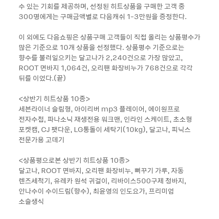
수 있는 기회를 제공하며, 선정된 히트상품을 구매한 고객 중
300명에게는 구매금액별로 다음캐쉬 1-3만원을 증정한다.
이 외에도 다음쇼핑은 상품구매 고객들이 직접 올리는 상품평수가
많은 기준으로 10개 상품을 선정했다. 상품평수 기준으로는
향수를 불러일으키는 달고나가 2,240건으로 가장 많았고,
ROOT 면바지 1,064건, 오리팬 화장비누가 768건으로 각각
뒤를 이었다.(끝)
<상반기 히트상품 10종>
세븐라이너 슬림형, 아이리버 mp3 플레이어, 에이원프로
전자수첩, 파나소닉 재생전용 워크맨, 인라인 스케이트, 초소형
포켓캠, CJ 팻다운, LG통돌이 세탁기(10kg), 달고나, 피닉스
전문가용 고데기
<상품평으로본 상반기 히트상품 10종>
달고나, ROOT 면바지, 오리팬 화장비누, 뻐꾸기 가루, 자동
렌즈세척기, 유레카 원석 귀걸이, 리바이스500구제 청바지,
안나수이 수이드림(향수), 최윤영의 인도요가, 프리미엄
소슬생식