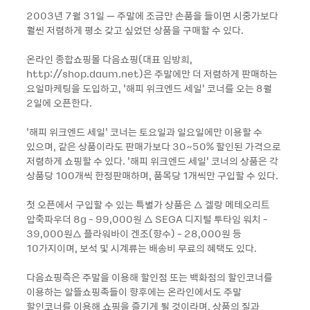
2003년 7월 31일 – 주말에 조금만 손품을 들이면 시중가보다
훨씬 저렴하게 평소 갖고 싶었던 상품을 구매할 수 있다.
온라인 종합쇼핑몰 다음쇼핑(대표 임방희,
http://shop.daum.net)은 주말에만 더 저렴하게 판매하는
요일마케팅을 도입하고, ‘해피 위크엔드 세일’ 코너를 오는 8월
2일에 오픈한다.
‘해피 위크엔드 세일’ 코너는 토요일과 일요일에만 이용할 수
있으며, 같은 상품이라도 판매가보다 30~50% 할인된 가격으로
저렴하게 쇼핑할 수 있다. ‘해피 위크엔드 세일’ 코너의 상품은 각
상품당 100개씩 한정판매하며, 품목당 1개씩만 구입할 수 있다.
첫 오픈에서 구입할 수 있는 특별가 상품은 △ 겔랑 메테오리트
압축파우더 8g - 99,000원 △ SEGA 디지털 투타임 워치 -
39,000원△ 플라워바이 겐조(향수) - 28,000원 등
10가지이며, 보석 및 시계류는 배송비 무료의 혜택도 있다.
다음쇼핑측은 주말을 이용해 할인점 또는 백화점의 할인코너를
이용하는 알뜰쇼핑족들이 향후에는 온라인에서도 주말
할인코너를 이용해 쇼핑을 즐기게 될 것이라며, 상품의 질과