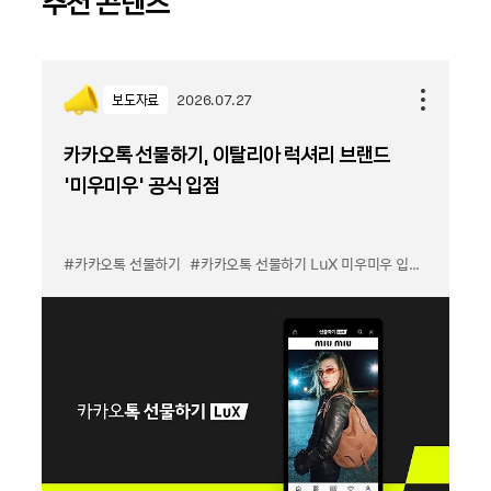
추천 콘텐츠
보도자료
2026.07.27
카카오톡 선물하기, 이탈리아 럭셔리 브랜드
'미우미우' 공식 입점
#카카오톡 선물하기
#카카오톡 선물하기 LuX 미우미우 입점
#선물하기