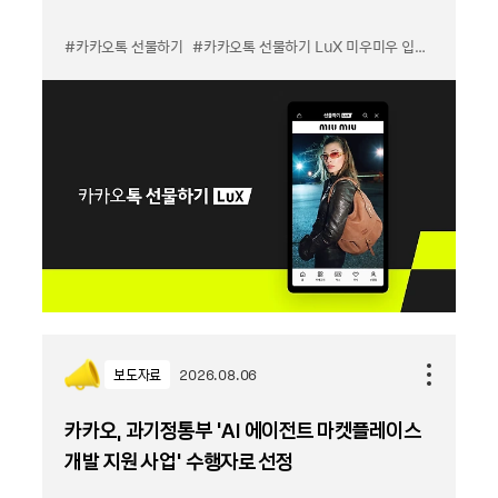
#카카오톡 선물하기
#카카오톡 선물하기 LuX 미우미우 입점
#선물하기
보도자료
2026.08.06
카카오, 과기정통부 ‘AI 에이전트 마켓플레이스
개발 지원 사업’ 수행자로 선정