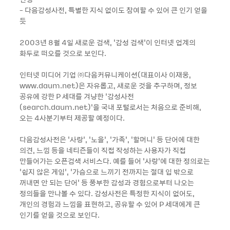
- 다음감성사전, 특별한 지식 없이도 참여할 수 있어 큰 인기 얻을
듯
2003년 8월 4일 새로운 검색, ‘감성 검색’이 인터넷 업계의
화두로 떠오를 것으로 보인다.
인터넷 미디어 기업 ㈜다음커뮤니케이션(대표이사 이재웅,
www.daum.net)은 자유롭고, 새로운 것을 추구하며, 정보
공유에 강한 P 세대를 겨냥한 ‘감성사전
(search.daum.net)’을 국내 포털로서는 처음으로 준비해,
오는 4사분기부터 제공할 예정이다.
다음감성사전은 ‘사랑’, ‘노을’, ‘가족’, ‘할머니’ 등 단어에 대한
의견, 느낌 등을 네티즌들이 직접 작성하는 사용자가 직접
만들어가는 오픈검색 서비스다. 예를 들어 ‘사랑’에 대한 정의로는
‘쉽지 않은 게임’, ‘가슴으로 느끼기 전까지는 절대 입 밖으로
꺼내면 안 되는 단어’ 등 풍부한 감성과 경험으로부터 나오는
정의들을 만나볼 수 있다. 감성사전은 특정한 지식이 없어도,
개인의 경험과 느낌을 표현하고, 공유할 수 있어 P 세대에게 큰
인기를 얻을 것으로 보인다.