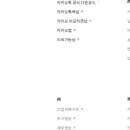
카카오톡 공식 다운로드
카카오톡백업
카카오 이모티콘샵
카카오맵
지속가능성
IR
계
기업지배구조
주가정보
재무정보