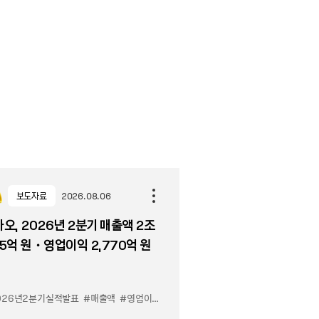
보도자료
2026.08.06
오, 2026년 2분기 매출액 2조
5억 원・영업이익 2,770억 원
026년2분기실적발표
#매출액
#영업이익