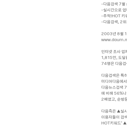
-다음검색 7월 
-실시간으로 업
-추적!HOT 
-다음검색, 2위
2003년 8월 
www.daum.
인터넷 조사 업체
1,815만, 도
74명은 다음검
다음검색은 특히
미디어다음에서 
다음뉴스검색 7월
에 비해 56%나
2배였고, 순방문
다음측은 ▲실시
이용자들이 검색한
HOT키워드’ 