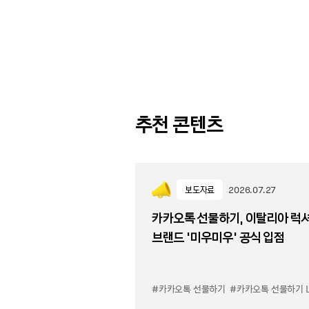
추천 콘텐츠
보도자료
2026.07.27
카카오톡 선물하기, 이탈리아 럭
브랜드 '미우미우' 공식 입점
#카카오톡 선물하기
#카카오톡 선물하기 LuX 미우미우 