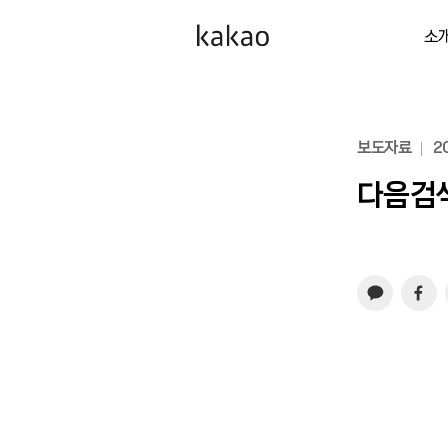
소
보도자료
20
다음검색