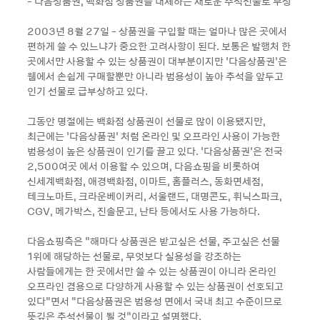
- 다음상품권, 백화점 상품권을 대체하는 새로운 추석선물로 부상
2003년 8월 27일 - 상품권을 구입할 때는 얼마나 많은 곳에서
편하게 쓸 수 있느냐가 중요한 고려사항이 된다. 보통은 발행처 한
곳에서만 사용할 수 있는 상품권이 대부분이지만 ‘다음상품권’은
웹에서 손쉽게 구매할뿐만 아니라 범용성이 높아 추석을 앞두고
인기 선물로 급부상하고 있다.
그동안 명절에는 백화점 상품권이 선물로 많이 이용됐지만,
최근에는 ‘다음상품권’ 처럼 온라인 및 오프라인 사용이 가능한
범용성이 높은 상품권이 인기를 끌고 있다. ‘다음상품권’은 전국
2,500여곳 에서 이용할 수 있으며, 다음쇼핑을 비롯하여
신세계백화점, 애경백화점, 이마트, 홈플러스, 동화면세점,
테크노마트, 크라운베이커리, 서울랜드, 대명콘도, 휘닉스파크,
CGV, 메가박스, 진솔문고, 난타 등에서도 사용 가능하다.
다음쇼핑측은 “해마다 상품권은 받고싶은 선물, 주고싶은 선물
1위에 해당하는 선물로, 무엇보다 실용성을 강조하는
사람들에게는 한 곳에서만 쓸 수 있는 상품권이 아니라 온라인
오프라인 겸용으로 다양하게 사용할 수 있는 상품권이 선호되고
있다”면서 “다음상품권은 범용성 면에서 국내 최고 수준이므로
뜻깊은 추석선물이 될 것”이라고 설명했다.