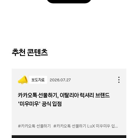
추천 콘텐츠
보도자료
2026.07.27
카카오톡 선물하기, 이탈리아 럭셔리 브랜드
'미우미우' 공식 입점
#카카오톡 선물하기
#카카오톡 선물하기 LuX 미우미우 입점
#선물하기