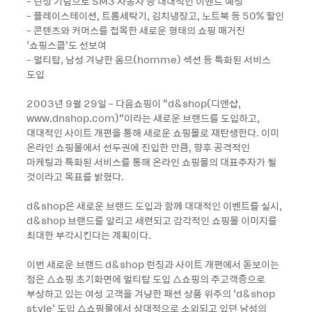
- 런칭 기념으로 SM3 자동차 등 대대적인 이벤트 예정
- 플레이스테이션, 트롬세탁기, 김치냉장고, 노트북 등 50% 할인
- 콘텐츠와 커머스를 접목한 새로운 형태의 쇼핑 매거진
‘쇼핑스쿱’도 선보여
- 멀티탑, 남성 겨냥한 옴므(homme) 섹션 등 특화된 서비스
도입
2003년 9월 29일 - 다음쇼핑이 “d&shop(디앤샵,
www.dnshop.com)”이라는 새로운 브랜드를 도입하고,
대대적인 사이트 개편을 통해 새로운 쇼핑몰로 재탄생한다. 이미
온라인 쇼핑몰에서 선두권에 진입한 만큼, 향후 공격적인
마케팅과 특화된 서비스를 통해 온라인 쇼핑몰의 대표주자가 될
것이라고 목표를 밝혔다.
d&shop은 새로운 브랜드 도입과 함께 대대적인 이벤트를 실시,
d&shop 브랜드를 알리고 세련되고 감각적인 쇼핑몰 이미지를
최대한 부각시킨다는 계획이다.
이번 새로운 브랜드 d&shop 런칭과 사이트 개편에서 돋보이는
점은 △쇼핑 초기화면에 멀티탑 도입 △쇼핑의 주고객층으로
부상하고 있는 여성 고객을 겨냥한 패션 상품 위주의 ‘d&shop
style’ 도입 △쇼핑몰에서 상대적으로 소외되고 있던 남성의