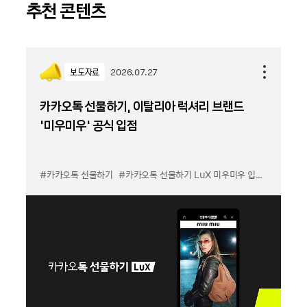
추천 콘텐츠
보도자료
2026.07.27
카카오톡 선물하기, 이탈리아 럭셔리 브랜드
'미우미우' 공식 입점
#카카오톡 선물하기
#카카오톡 선물하기 LuX 미우미우 입점
#선물하기