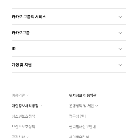
카카오 그룹의 서비스
카카오그룹
IR
계정 및 지원
이용약관
위치정보 이용약관
개인정보처리방침
운영정책 및 제안
청소년보호정책
접근성 안내
브랜드보호정책
권리침해신고안내
공지사항
사이버윤리실