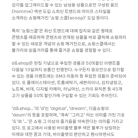
감각을 업그레이드할 수 있는 남성용 상품으로만 구성된 옴므
(homme) 섹션 도입 △최신 트렌드와 라이프 스타일을
소개하는 쇼핑매거진 ‘쇼핑 스쿱(scoop)’ 도입 등이다.
특히 ‘쇼핑스쿱’은 최신 트렌드에 대해 잡지와 같은 형태로
콘텐츠를 제공하며 콘텐츠와 연계된 상품을 바로 클릭해 쇼핑까지
할 수 있는 새로운 개념의 쇼핑 매거진으로, 쇼핑스쿱에서는
볼거리와 읽을거리를 통해 즐거운 쇼핑을 경험할 수 있다.
d&shop은 런칭 기념으로 푸짐한 경품과 50%할인 이벤트를
다음달 13일까지 보름간 진행한다. 누구든지 응모만으로 참가할
수 있는 경품 이벤트에는 SM3 자동차 등 푸짐한 경품이 준비되어
있다. 또 플레이스테이션, 트롬세탁기, 세븐라이너, 김치냉장고,
노트북, 비데, 디지털 카메라, 러닝머신, 스카이 뮤직폰 등 45개
고가 상품을 50% 할인가에 구입할 수 있는 기회도 주어진다.
‘d&shop…’의 ‘d’는 ‘digital’, ‘dream’, 다음쇼핑의
‘daum’의 뜻을 포함하며, ‘계속’ ‘그리고’ 라는 의미를 가진 기호
‘&’와 ‘…’은 쇼핑 그 이상의 즐거움을 약속한다는 의미를 가지고
있다. 또 로고에서 사용된 바이올렛 블루 색은 블루가 상징하는
미래와 대한 꿈과 기대, 바이올렛의 편안하고 팬시하면서도