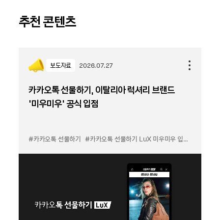
추천 콘텐츠
보도자료
2026.07.27
카카오톡 선물하기, 이탈리아 럭셔리 브랜드
'미우미우' 공식 입점
#카카오톡 선물하기
#카카오톡 선물하기 LuX 미우미우 입점
#선물하기