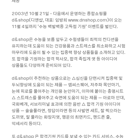
제공
2003년 10월 21일 - 다음에서 운영하는 종합쇼핑몰
d&shop(디앤샵, 대표: 임방희 www.dnshop.com)이 오는
11월 4일까지 ‘수능 백발백중 고득점 기원’ 이벤트를 벌인다.
d&shop은 수능을 보름 앞두고 수험생들이 최적의 컨디션을
유지하는데 도움이 되는 건강용품과 스트레스를 최소화하고 시험
마무리에 도움이 될 수 있는 집중력 향상 상품들을 소개하고 있다.
또 합격을 기원하는 합격 학사모, 합격 족집게 엿 등 아이디어
상품들도 다양하게 준비되어 있다.
d&shop이 추천하는 상품으로는 △심신을 단련시켜 집중력 및
두뇌향상에 도움이 되는 제품 – 엠씨스퀘어, 저주파 목안마기,
눈에 피로를 풀어주는 개인용 눈안마기, 이마에 붙이는 총명시트
△ 스트레스를 풀어주고 숙면에 도움이 되는 제품 – 아로마 안대,
국화베개, 서브리미널 효과에 의한 음반 △ 합격 기원 아이디어
상품 – 술술풀라면, 정답이라면 등의 사발면 세트, 잘 찍으라는
도끼엿, 잘 풀라는 화장지엿, 행운의 최면카드, 핸드폰 줄,
악세서리 등이다.
또 d&shop 은 합격기원 카드를 보낼 수 있는 카드 서비스, 수능