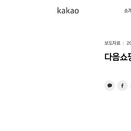
소
보도자료
20
다음쇼핑