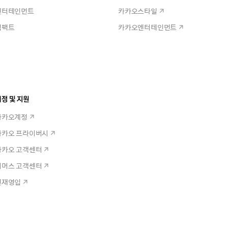
엔터테인먼트
카카오스타일
임팩트
카카오엔터테인먼트
정 및 지원
카카오계정
카카오 프라이버시
카카오 고객센터
커머스 고객센터
인재영입