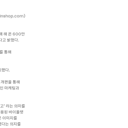
nshop.com)
께 해 온 600만
다고 밝혔다.
를 통해
비했다.
 개편을 통해
적인 마케팅과
그리고’ 라는 의미를
 사용된 바이올렛
운 이미지를
겠다는 의지를