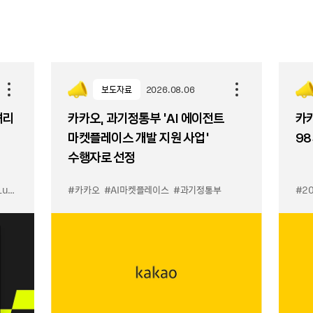
보도자료
2026.08.06
셔리
카카오, 과기정통부 ‘AI 에이전트
카카
마켓플레이스 개발 지원 사업’
98
수행자로 선정
입점
#카카오
#선물하기 LuX
#AI마켓플레이스
#선물하기 미우미우 입점
#과기정통부
#MiuMiu
#2