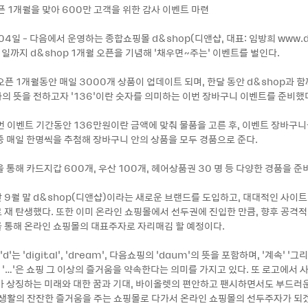
 오픈 1개월을 맞아 600만 고객을 위한 감사 이벤트 마련
 04일 - 다음에서 운영하는 종합쇼핑몰 d&shop(디앤샵, 대표: 임방희 www.d
11일까지 d&shop 1개월 오픈을 기념해 ‘채우면~주는’ 이벤트를 벌인다.
오픈 1개월동안 매일 3000개 상품이 업데이트 되며, 한달 동안 d&shop과 함
의 뜻을 전하고자 ‘136’이란 숫자를 의미하는 이번 장바구니 이벤트를 준비했
이번 이벤트 기간동안 136만원이란 금액에 맞춰 물품을 고른 후, 이벤트 장바구니
중 매일 한명씩을 추첨해 장바구니 안의 상품을 모두 경품으로 준다.
 통해 카드지갑 600개, 우산 100개, 헤어상품권 30 명 등 다양한 경품을 준
 9월 말 d&shop(디앤샵)이라는 새로운 브랜드를 도입하고, 대대적인 사이트
 재 탄생했다. 또한 이미 온라인 쇼핑몰에서 선두권에 진입한 만큼, 향후 공격
 통해 온라인 쇼핑몰의 대표주자로 자리매김 할 예정이다.
‘d’는 ‘digital’, ‘dream’, 다음쇼핑의 ‘daum’의 뜻을 포함하며, ‘계속’ ‘
와 ‘…’은 쇼핑 그 이상의 즐거움을 약속한다는 의미를 가지고 있다. 또 로고에서
가 상징하는 미래와 대한 꿈과 기대, 바이올렛의 편안하고 팬시하면서도 부드러
 생활의 잔잔한 즐거움을 주는 쇼핑몰로 다가서 온라인 쇼핑몰의 선두주자가 되