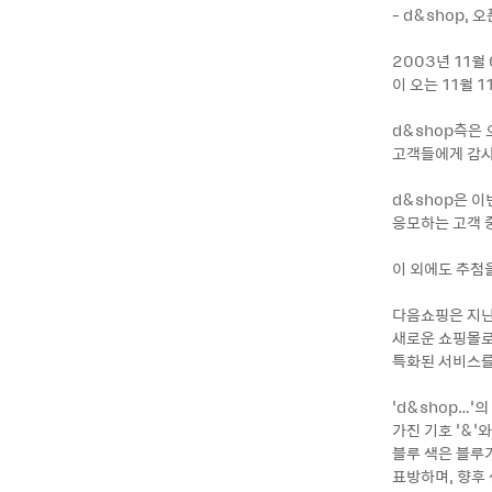
- d&shop,
2003년 11월
이 오는 11월 
d&shop측은 
고객들에게 감사
d&shop은 
응모하는 고객 
이 외에도 추첨을
다음쇼핑은 지난
새로운 쇼핑몰로
특화된 서비스를
‘d&shop…’의 
가진 기호 ‘&’
블루 색은 블루
표방하며, 향후