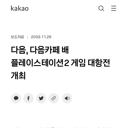
보도자료
2003.11.26
다음, 다음카페 배
플레이스테이션2 게임 대항전
개최