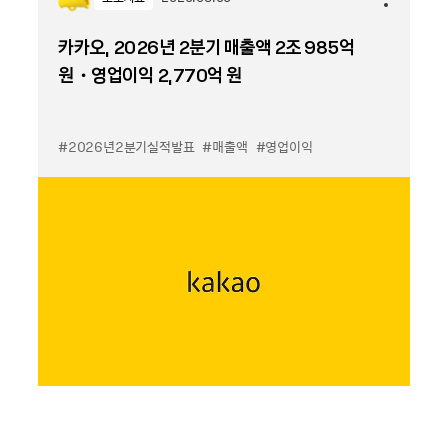
카카오, 2026년 2분기 매출액 2조 985억
원・영업이익 2,770억 원
#2026년2분기실적발표
#매출액
#영업이익