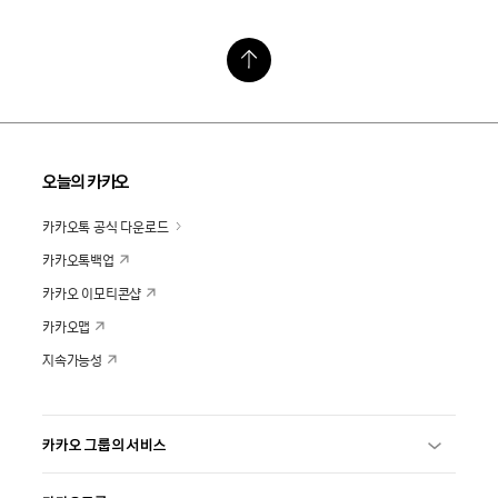
오늘의 카카오
카카오톡 공식 다운로드
카카오톡백업
카카오 이모티콘샵
카카오맵
지속가능성
카카오 그룹의 서비스