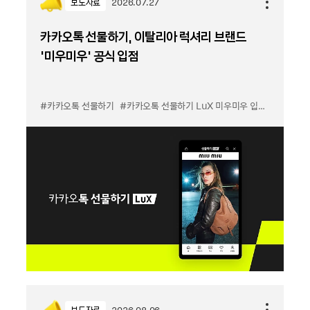
보도자료
2026.07.27
카카오톡 선물하기, 이탈리아 럭셔리 브랜드
'미우미우' 공식 입점
#카카오톡 선물하기
#카카오톡 선물하기 LuX 미우미우 입점
#선물하기