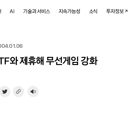
개
AI
기술과 서비스
지속가능성
소식
투자정보
04.01.06
KTF와 제휴해 무선게임 강화