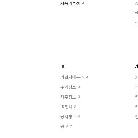
지속가능성
IR
계
기업지배구조
주가정보
재무정보
IR행사
공시정보
공고