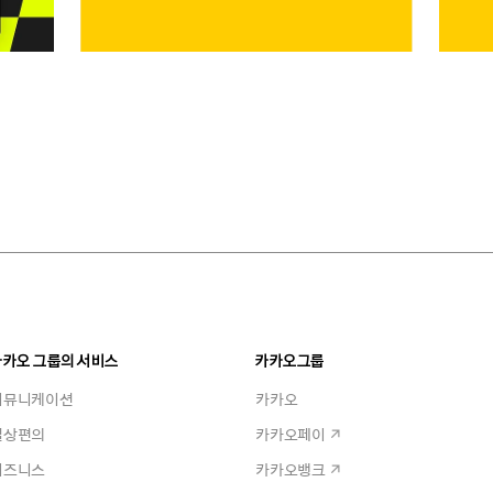
카카오 그룹의 서비스
카카오그룹
커뮤니케이션
카카오
일상편의
카카오페이
비즈니스
카카오뱅크