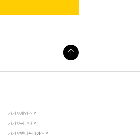
카카오게임즈
카카오픽코마
카카오엔터프라이즈