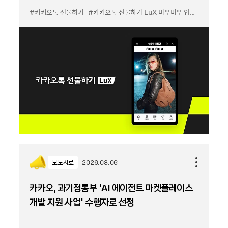
#카카오톡 선물하기
#카카오톡 선물하기 LuX 미우미우 입점
#선물하기
보도자료
2026.08.06
카카오, 과기정통부 ‘AI 에이전트 마켓플레이스
개발 지원 사업’ 수행자로 선정