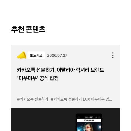
추천 콘텐츠
보도자료
2026.07.27
카카오톡 선물하기, 이탈리아 럭셔리 브랜드
'미우미우' 공식 입점
#카카오톡 선물하기
#카카오톡 선물하기 LuX 미우미우 입점
#선물하기