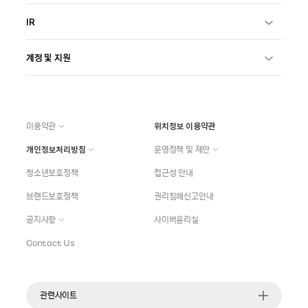
IR
계정 및 지원
이용약관
위치정보 이용약관
개인정보처리방침
운영정책 및 제안
청소년보호정책
접근성 안내
브랜드보호정책
권리침해신고안내
공지사항
사이버윤리실
Contact Us
관련사이트