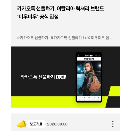
카카오톡 선물하기, 이탈리아 럭셔리 브랜드
'미우미우' 공식 입점
#카카오톡 선물하기
#카카오톡 선물하기 LuX 미우미우 입점
#선물하기
보도자료
2026.08.06