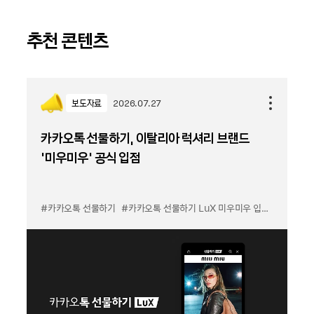
추천 콘텐츠
보도자료
2026.07.27
카카오톡 선물하기, 이탈리아 럭셔리 브랜드
'미우미우' 공식 입점
#카카오톡 선물하기
#카카오톡 선물하기 LuX 미우미우 입점
#선물하기