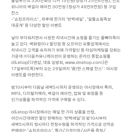
올림푸스의 330만화소 디카 15만원(정상가 25만6천원), 만도
위니아의 벽걸이 에어컨 30만원 (정상가 49만9천원) 등 구입
찬스
-‘쇼킹프라이스’ , 하루에 한가지 ‘반짝세일’ , ‘알뜰쇼핑족보
대공개’ 등 다양한 할인 이벤트
날이 무더워지면서 시원한 저녁시간에 쇼핑을 즐기는 올빼미족이
늘고 있다. 백화점이나 할인점 등 오프라인 유통업계에서는
저녁시간 고객을 유치하기 위해 가격할인 등 타임마케팅을 강화는
가운데 ㈜다음커뮤니케이션이 운영하는 온라인 종합쇼핑몰
d&shop(디앤샵, 대표 임방희, www.dnshop.com)은
17일부터(목)부터 오는 29일까지 ‘夜!한 스페셜 찬스’ : 야시장
이벤트를 마련한다.
밤10시부터 다음날 새벽5시까지 운영되는 야시장에서 특히,
MP3, 디지털카메라, 벽걸이 에어컨, 잡화 및 화장품 등
인기상품을 파격적인 가격에 구매할 수 있다.
d&shop 야시장에서는 매일 한 가지 상품을 선정,
야간시간대에만 할인 판매하는 ‘반짝세일’과 밤10시부터
새벽5시까지 정시마다 한정수량을 파격적인 가격으로 선착순
판매하는 ‘쇼킹프라이스’, 특가/가격인하/사은품 증정/