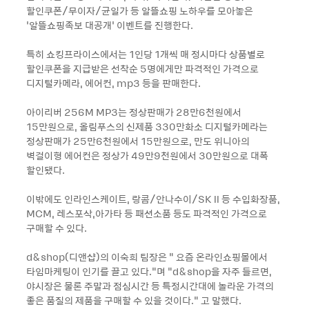
할인쿠폰/무이자/균일가 등 알뜰쇼핑 노하우를 모아놓은
‘알뜰쇼핑족보 대공개’ 이벤트를 진행한다.
특히 쇼킹프라이스에서는 1인당 1개씩 매 정시마다 상품별로
할인쿠폰을 지급받은 선착순 5명에게만 파격적인 가격으로
디지털카메라, 에어컨, mp3 등을 판매한다.
아이리버 256M MP3는 정상판매가 28만6천원에서
15만원으로, 올림푸스의 신제품 330만화소 디지털카메라는
정상판매가 25만6천원에서 15만원으로, 만도 위니아의
벽걸이형 에어컨은 정상가 49만9천원에서 30만원으로 대폭
할인됐다.
이밖에도 인라인스케이트, 랑콤/안나수이/SK ll 등 수입화장품,
MCM, 레스포삭,아가타 등 패션소품 등도 파격적인 가격으로
구매할 수 있다.
d&shop(디앤샵)의 이숙희 팀장은 “ 요즘 온라인쇼핑몰에서
타임마케팅이 인기를 끌고 있다.”며 “d&shop을 자주 들르면,
야시장은 물론 주말과 점심시간 등 특정시간대에 놀라운 가격의
좋은 품질의 제품을 구매할 수 있을 것이다.” 고 말했다.