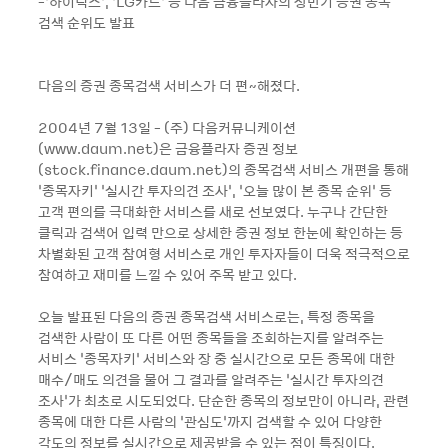
-‘하이닉스’, ‘LG카드’ 등 다음 금융플라자의 상반기 증권 종목
검색 순위도 발표
다음의 증권 종목검색 서비스가 더 편~해졌다.
2004년 7월 13일 - (주) 다음커뮤니케이션
(www.daum.net)은 금융플라자 증권 정보
(stock.finance.daum.net)의 종목검색 서비스 개편을 통해
‘종목자키’ ‘실시간 투자의견 조사’, ‘오늘 많이 본 종목 순위’ 등
고객 편의를 극대화한 서비스를 새로 선보였다. 누구나 간단한
클릭과 검색어 입력 만으로 상세한 증권 정보 한눈에 확인하는 등
차별화된 고객 참여형 서비스로 개인 투자자들이 더욱 적극적으로
참여하고 재미를 느낄 수 있어 주목 받고 있다.
오늘 발표된 다음의 증권 종목검색 서비스로는, 특정 종목을
검색한 사람이 또 다른 어떤 종목들을 조회하는지를 알려주는
서비스 ‘종목자키’ 서비스와 장 중 실시간으로 모든 종목에 대한
매수/매도 의견을 물어 그 결과를 알려주는 ‘실시간 투자의견
조사’가 최초로 시도되었다. 단순한 종목의 정보만이 아니라, 관련
종목에 대한 다른 사람의 ‘관심도’까지 검색할 수 있어 다양한
각도의 정보를 실시간으로 제공받을 수 있는 점이 특징이다.