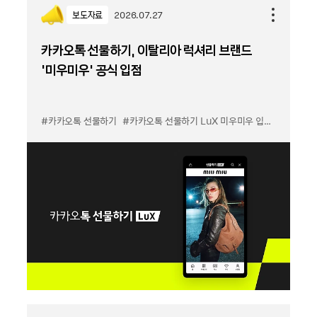
보도자료
2026.07.27
카카오톡 선물하기, 이탈리아 럭셔리 브랜드
'미우미우' 공식 입점
#카카오톡 선물하기
#카카오톡 선물하기 LuX 미우미우 입점
#선물하기