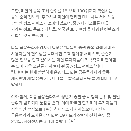
또한, 매일의 종목 조회 순위를 1위부터 100위까지 확인하는
종목 순위 정보와, 주요시세 확인에 편리한 미니 차트 서비스 등
간편한 정보 서비스가 보강되었으며, 증권사 리포트를 비롯
거래원 정보, 목표주가차트, 외국인 보유 현황 등 다양한 컨텐츠가
강화된 것도 특징이다.
다음 금융플라자 김지현 팀장은 “다음의 증권 종목 검색 서비스는
사용자들의 편의성을 극대화한 고객 참여형 서비스로, 손쉽게
많은 정보를 얻고 싶어하는 개인 투자자들이 적극적으로 참여할
수 있어 기존 포털들과 차별화 된 증권정보 서비스”라며
“향후에는 현재 활발하게 운영되고 있는 금융플라자의 종목
게시판이 개별 종목 커뮤니티별로 활성화되도록 할 계획이다”고
말했다.
이와 함께, 다음 금융플라자의 상반기 증권 종목 검색 순위 및 월별
순위가 발표되어 눈길을 끈다. 이에 따르면 단기매매 투자자들의
지속적인 관심으로 1위는 하이닉스가 차지했으며, 지난해
금융업계의 뜨거운 감자였던 LG카드가 상반기 전체 순위 중
2위를, 삼성전자는 3위에 올랐다. (끝)